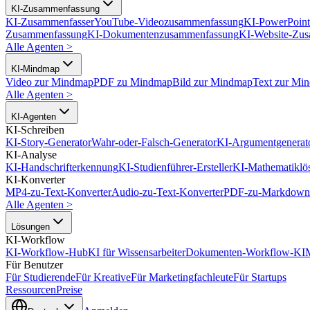
KI-Zusammenfassung
KI-Zusammenfasser
YouTube-Videozusammenfassung
KI-PowerPoin
Zusammenfassung
KI-Dokumentenzusammenfassung
KI-Website-Zu
Alle Agenten
>
KI-Mindmap
Video zur Mindmap
PDF zu Mindmap
Bild zur Mindmap
Text zur Mi
Alle Agenten
>
KI-Agenten
KI-Schreiben
KI-Story-Generator
Wahr-oder-Falsch-Generator
KI-Argumentgenerat
KI-Analyse
KI-Handschrifterkennung
KI-Studienführer-Ersteller
KI-Mathematiklö
KI-Konverter
MP4-zu-Text-Konverter
Audio-zu-Text-Konverter
PDF-zu-Markdown-
Alle Agenten
>
Lösungen
KI-Workflow
KI-Workflow-Hub
KI für Wissensarbeiter
Dokumenten-Workflow-KI
Für Benutzer
Für Studierende
Für Kreative
Für Marketingfachleute
Für Startups
Ressourcen
Preise