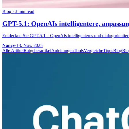
Blog
·
3 min read
GPT-5.1: OpenAIs intelligentere, anpassu
Entdecken Sie GPT-5.1 – OpenAIs intelligenteres und dialogorientie
Nancy
·
13. Nov. 2025
Alle Artikel
Ratgeberartikel
Anleitungen
Tools
Vergleiche
Tipps
Blog
Blo