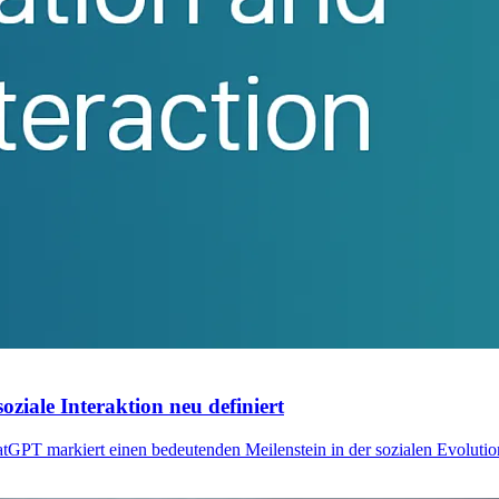
ale Interaktion neu definiert
PT markiert einen bedeutenden Meilenstein in der sozialen Evolution d