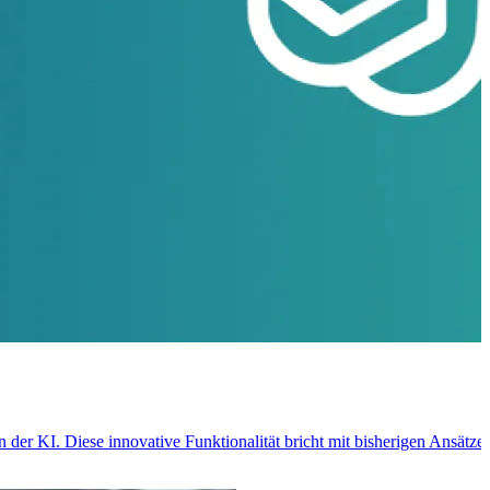
er KI. Diese innovative Funktionalität bricht mit bisherigen Ansätze