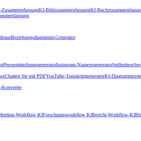
t-Zusammenfassung
KI-Bildzusammenfassung
KI-Buchzusammenfassu
sammenfassung
ndmap
Beziehungsdiagramm-Generator
or
Pressemitteilungsgenerator
Instagram-Namensgenerator
Stellenbeschr
ser
Chatten Sie mit PDF
YouTube-Transkriptgenerator
KI-Diagrammerste
Konverter
Meeting-Workflow-KI
Forschungsworkflow KI
Bericht-Workflow-KI
Bü