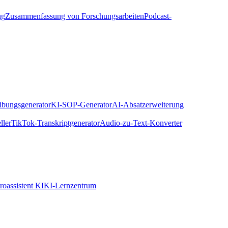
ng
Zusammenfassung von Forschungsarbeiten
Podcast-
eibungsgenerator
KI-SOP-Generator
AI-Absatzerweiterung
ller
TikTok-Transkriptgenerator
Audio-zu-Text-Konverter
roassistent KI
KI-Lernzentrum