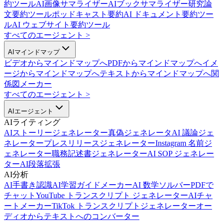
約ツール
AI画像サマライザー
AIブックサマライザー
研究論
文要約ツール
ポッドキャスト要約
AI ドキュメント要約ツー
ル
AI ウェブサイト要約ツール
すべてのエージェント
>
AIマインドマップ
ビデオからマインドマップへ
PDFからマインドマップへ
イメ
ージからマインドマップへ
テキストからマインドマップへ
関
係図メーカー
すべてのエージェント
>
AIエージェント
AIライティング
AIストーリージェネレーター
真偽ジェネレータ
AI 議論ジェ
ネレーター
プレスリリースジェネレーター
Instagram 名前ジ
ェネレーター
職務記述書ジェネレーター
AI SOP ジェネレー
ター
AI段落拡張
AI分析
AI手書き認識
AI学習ガイドメーカー
AI 数学ソルバー
PDFで
チャット
YouTube トランスクリプト ジェネレーター
AIチャ
ートメーカー
TikTok トランスクリプトジェネレーター
オー
ディオからテキストへのコンバーター