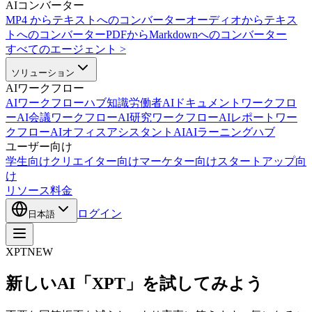
AIコンバーター
MP4 からテキストへのコンバーター
オーディオからテキス
トへのコンバーター
PDFからMarkdownへのコンバーター
すべてのエージェント
>
ソリューション
AIワークフロー
AIワークフローハブ
知識労働者AI
ドキュメントワークフロ
ーAI
会議ワークフローAI
研究ワークフローAI
レポートワー
クフローAI
オフィスアシスタントAI
AIラーニングハブ
ユーザー向け
学生向け
クリエイター向け
マーケター向け
スタートアップ向
け
リソース
料金
ログイン
日本語
XPT
NEW
新しいAI「XPT」を試してみよう