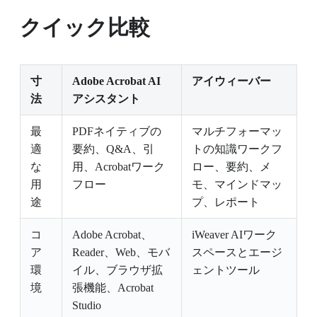
クイック比較
寸
Adobe Acrobat AI
アイウィーバー
法
アシスタント
最
PDFネイティブの
マルチフォーマッ
適
要約、Q&A、引
トの知識ワークフ
な
用、Acrobatワーク
ロー、要約、メ
用
フロー
モ、マインドマッ
途
プ、レポート
コ
Adobe Acrobat、
iWeaver AIワーク
ア
Reader、Web、モバ
スペースとエージ
環
イル、ブラウザ拡
ェントツール
境
張機能、Acrobat
Studio