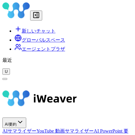
新しいチャット
グローバルスペース
エージェントプラザ
最近
U
AI要約
AIサマライザー
YouTube 動画サマライザー
AI PowerPoint 要