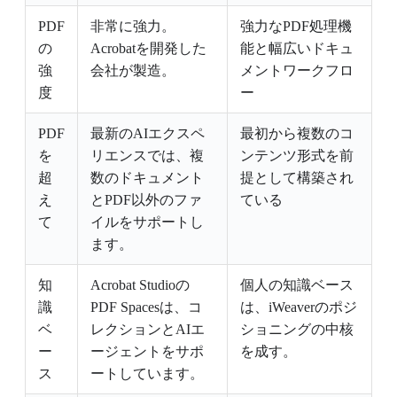
PDF
非常に強力。
強力なPDF処理機
の
Acrobatを開発した
能と幅広いドキュ
強
会社が製造。
メントワークフロ
度
ー
PDF
最新のAIエクスペ
最初から複数のコ
を
リエンスでは、複
ンテンツ形式を前
超
数のドキュメント
提として構築され
え
とPDF以外のファ
ている
て
イルをサポートし
ます。
知
Acrobat Studioの
個人の知識ベース
識
PDF Spacesは、コ
は、iWeaverのポジ
ベ
レクションとAIエ
ショニングの中核
ー
ージェントをサポ
を成す。
ス
ートしています。