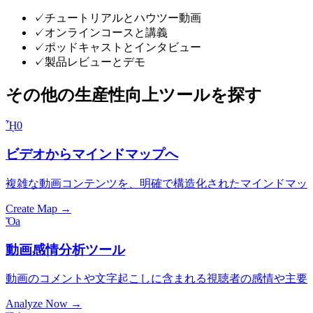
✓
チュートリアルとハウツー動画
✓
オンラインコースと講義
✓
ポッドキャストとインタビュー
✓
製品レビューとデモ
その他の生産性向上ツールを探す
ᾞ0
ビデオからマインドマップへ
複雑な動画コンテンツを、明確で構造化されたマインドマッ
Create Map →
Ὄa
動画感情分析ツール
動画のコメントや文字起こしに含まれる視聴者の感情や主要
Analyze Now →