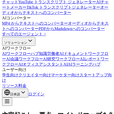
チャット
YouTube トランスクリプト ジェネレーター
AIチャ
ートメーカー
TikTok トランスクリプトジェネレーター
オー
ディオからテキストへのコンバーター
AIコンバーター
MP4 からテキストへのコンバーター
オーディオからテキス
トへのコンバーター
PDFからMarkdownへのコンバーター
すべてのエージェント
>
ソリューション
AIワークフロー
AIワークフローハブ
知識労働者AI
ドキュメントワークフロ
ーAI
会議ワークフローAI
研究ワークフローAI
レポートワー
クフローAI
オフィスアシスタントAI
AIラーニングハブ
ユーザー向け
学生向け
クリエイター向け
マーケター向け
スタートアップ向
け
リソース
料金
ログイン
日本語