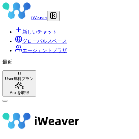
iWeaver
新しいチャット
グローバルスペース
エージェントプラザ
最近
U
User
無料プラン
0
Pro を取得