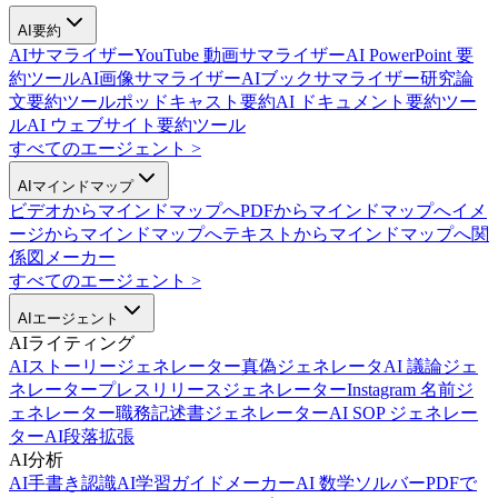
AI要約
AIサマライザー
YouTube 動画サマライザー
AI PowerPoint 要
約ツール
AI画像サマライザー
AIブックサマライザー
研究論
文要約ツール
ポッドキャスト要約
AI ドキュメント要約ツー
ル
AI ウェブサイト要約ツール
すべてのエージェント
>
AIマインドマップ
ビデオからマインドマップへ
PDFからマインドマップへ
イメ
ージからマインドマップへ
テキストからマインドマップへ
関
係図メーカー
すべてのエージェント
>
AIエージェント
AIライティング
AIストーリージェネレーター
真偽ジェネレータ
AI 議論ジェ
ネレーター
プレスリリースジェネレーター
Instagram 名前ジ
ェネレーター
職務記述書ジェネレーター
AI SOP ジェネレー
ター
AI段落拡張
AI分析
AI手書き認識
AI学習ガイドメーカー
AI 数学ソルバー
PDFで