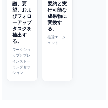
議、要
要約と実
望、およ
行可能な
びフォロ
成果物に
ーアップ
変換す
タスクを
る。
抽出す
推奨エージ
る。
ェント
ワークショ
ップとブレ
インストー
ミングセッ
ション