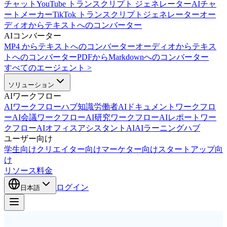
チャット
YouTube トランスクリプト ジェネレーター
AIチャ
ートメーカー
TikTok トランスクリプトジェネレーター
オー
ディオからテキストへのコンバーター
AIコンバーター
MP4 からテキストへのコンバーター
オーディオからテキス
トへのコンバーター
PDFからMarkdownへのコンバーター
すべてのエージェント
>
ソリューション
AIワークフロー
AIワークフローハブ
知識労働者AI
ドキュメントワークフロ
ーAI
会議ワークフローAI
研究ワークフローAI
レポートワー
クフローAI
オフィスアシスタントAI
AIラーニングハブ
ユーザー向け
学生向け
クリエイター向け
マーケター向け
スタートアップ向
け
リソース
料金
ログイン
日本語