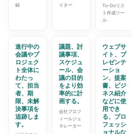
録
イター
To-Doリス
ト作成ツー
ル
進行中の
議題、討
ウェブサ
会議やプ
議事項、
イト、プ
ロジェク
スケジュ
レゼンテ
ト全体に
ール、会
ーショ
わたっ
議の目的
ン、提案
て、担当
をより効
書、ビジ
者、期
率的に計
ネス紹介
限、未解
画する。
などに使
決事項を
用でき
会社プロフ
追跡しま
る、プロ
ィールジェ
す。
フェッシ
ネレーター
ョナルな