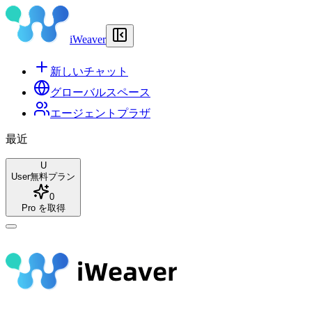
iWeaver
新しいチャット
グローバルスペース
エージェントプラザ
最近
U
User
無料プラン
0
Pro を取得