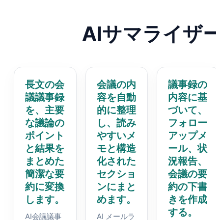
AIサマライザ
長文の会
会議の内
議事録の
議議事録
容を自動
内容に基
を、主要
的に整理
づいて、
な議論の
し、読み
フォロー
ポイント
やすいメ
アップメ
と結果を
モと構造
ール、状
まとめた
化された
況報告、
簡潔な要
セクショ
会議の要
約に変換
ンにまと
約の下書
します。
めます。
きを作成
する。
AI会議議事
AI メールラ