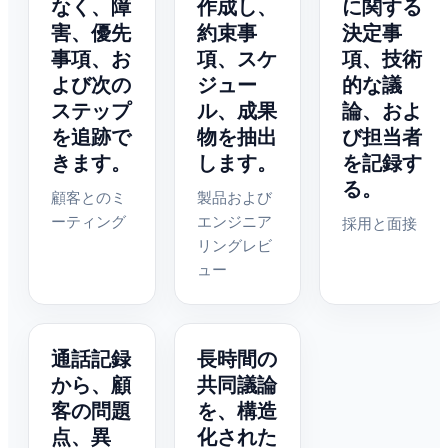
なく、障
作成し、
に関する
害、優先
約束事
決定事
事項、お
項、スケ
項、技術
よび次の
ジュー
的な議
ステップ
ル、成果
論、およ
を追跡で
物を抽出
び担当者
きます。
します。
を記録す
る。
顧客とのミ
製品および
ーティング
エンジニア
採用と面接
リングレビ
ュー
通話記録
長時間の
から、顧
共同議論
客の問題
を、構造
点、異
化された