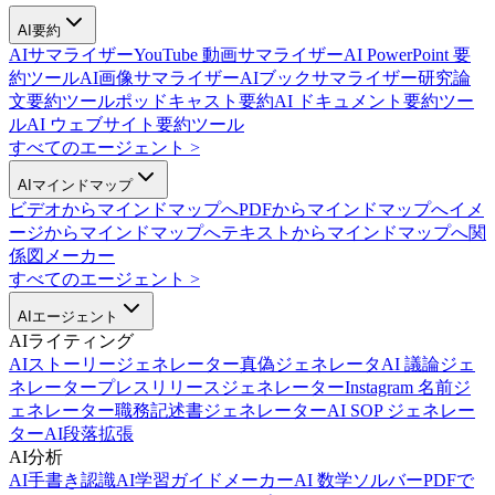
AI要約
AIサマライザー
YouTube 動画サマライザー
AI PowerPoint 要
約ツール
AI画像サマライザー
AIブックサマライザー
研究論
文要約ツール
ポッドキャスト要約
AI ドキュメント要約ツー
ル
AI ウェブサイト要約ツール
すべてのエージェント
>
AIマインドマップ
ビデオからマインドマップへ
PDFからマインドマップへ
イメ
ージからマインドマップへ
テキストからマインドマップへ
関
係図メーカー
すべてのエージェント
>
AIエージェント
AIライティング
AIストーリージェネレーター
真偽ジェネレータ
AI 議論ジェ
ネレーター
プレスリリースジェネレーター
Instagram 名前ジ
ェネレーター
職務記述書ジェネレーター
AI SOP ジェネレー
ター
AI段落拡張
AI分析
AI手書き認識
AI学習ガイドメーカー
AI 数学ソルバー
PDFで