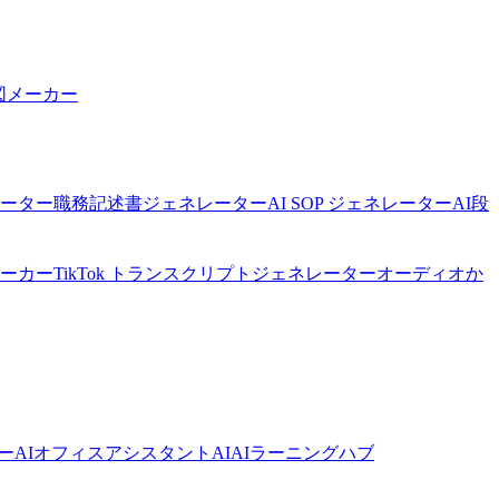
図メーカー
ネレーター
職務記述書ジェネレーター
AI SOP ジェネレーター
AI段
メーカー
TikTok トランスクリプトジェネレーター
オーディオか
ーAI
オフィスアシスタントAI
AIラーニングハブ