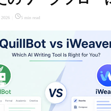
 2026
|
5
min read