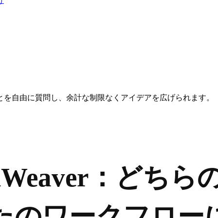
け
とを自由に質問し、余計な制限なくアイデアを広げられます。
 vs iWeaver：
たのワークフロー