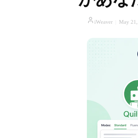
iWeaver
|
May 21,