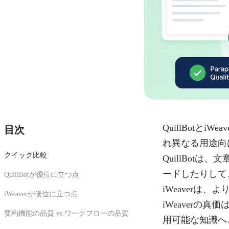
QuillBot
目次
れ異なる用途向
クイック比較
QuillBot
ードしたりして
QuillBotが優位に立つ点
iWeaverは
iWeaverが優位に立つ点
iWeaver
要約機能の品質 vs ワークフローの品質
用可能な知識へ