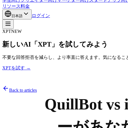
学生向け
クリエイター向け
マーケター向け
スタートアップ向
リソース
料金
ログイン
日本語
XPT
NEW
新しいAI「XPT」を試してみよう
不要な回答拒否を減らし、より率直に答えます。気になるこ
XPTを試す →
Back to articles
QuillBot
ーがあな