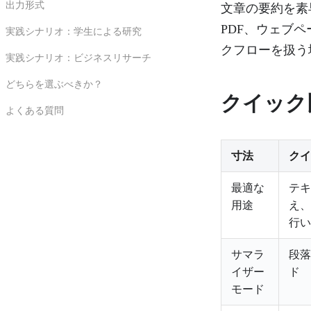
出力形式
文章の要約を素早
PDF、ウェブ
実践シナリオ：学生による研究
クフローを扱う場
実践シナリオ：ビジネスリサーチ
どちらを選ぶべきか？
クイック
よくある質問
寸法
クイ
最適な
テキ
用途
え、
行い
サマラ
段落
イザー
ド
モード