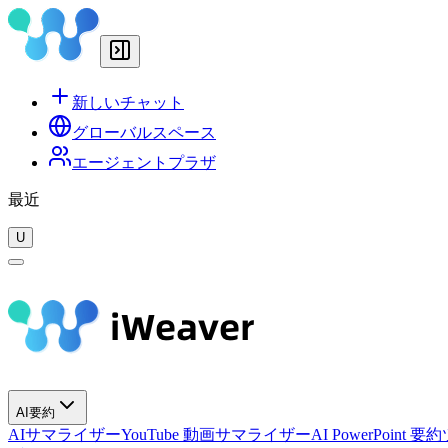
新しいチャット
グローバルスペース
エージェントプラザ
最近
U
AI要約
AIサマライザー
YouTube 動画サマライザー
AI PowerPoint 