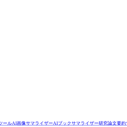
要約ツール
AI画像サマライザー
AIブックサマライザー
研究論文要約