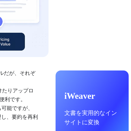
ツールだが、それぞ
付けたりアップロ
iWeaver
便利です。
約も可能ですが、
文書を実用的なイン
理し、要約を再利
サイトに変換