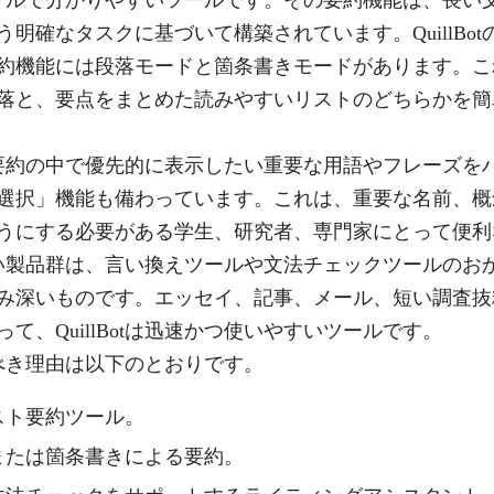
明確なタスクに基づいて構築されています。QuillBo
約機能には段落モードと箇条書きモードがあります。こ
落と、要点をまとめた読みやすいリストのどちらかを簡
には、要約の中で優先的に表示したい重要な用語やフレーズ
選択」機能も備わっています。これは、重要な名前、概
うにする必要がある学生、研究者、専門家にとって便利
の幅広い製品群は、言い換えツールや文法チェックツールの
み深いものです。エッセイ、記事、メール、短い調査抜
て、QuillBotは迅速かつ使いやすいツールです。
を選ぶべき理由は以下のとおりです。
スト要約ツール。
または箇条書きによる要約。