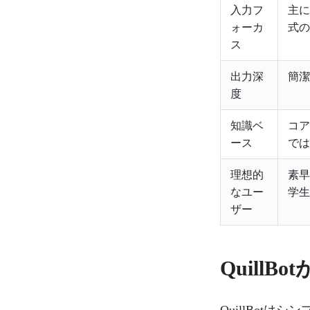
入力フ
主に
ォーカ
式の
ス
出力深
簡潔
度
知識ベ
コア
ース
では
理想的
素早
なユー
学生
ザー
QuillB
QuillBot