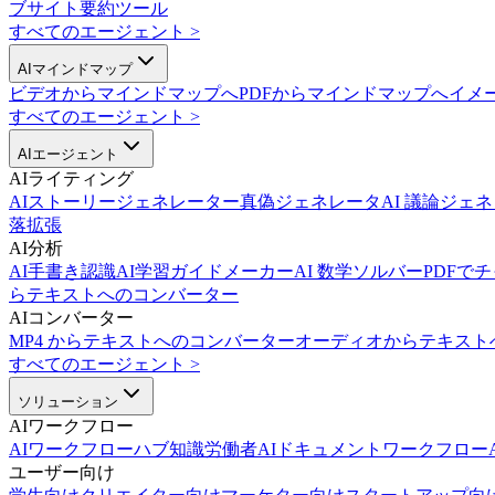
ブサイト要約ツール
すべてのエージェント
>
AIマインドマップ
ビデオからマインドマップへ
PDFからマインドマップへ
イメ
すべてのエージェント
>
AIエージェント
AIライティング
AIストーリージェネレーター
真偽ジェネレータ
AI 議論ジェ
落拡張
AI分析
AI手書き認識
AI学習ガイドメーカー
AI 数学ソルバー
PDFで
らテキストへのコンバーター
AIコンバーター
MP4 からテキストへのコンバーター
オーディオからテキスト
すべてのエージェント
>
ソリューション
AIワークフロー
AIワークフローハブ
知識労働者AI
ドキュメントワークフローA
ユーザー向け