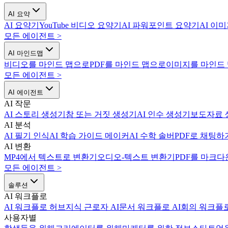
AI 요약
AI 요약기
YouTube 비디오 요약기
AI 파워포인트 요약기
AI 이
모든 에이전트
>
AI 마인드맵
비디오를 마인드 맵으로
PDF를 마인드 맵으로
이미지를 마인드
모든 에이전트
>
AI 에이전트
AI 작문
AI 스토리 생성기
참 또는 거짓 생성기
AI 인수 생성기
보도자료 
AI 분석
AI 필기 인식
AI 학습 가이드 메이커
AI 수학 솔버
PDF로 채팅하
AI 변환
MP4에서 텍스트로 변환기
오디오-텍스트 변환기
PDF를 마크다
모든 에이전트
>
솔루션
AI 워크플로
AI 워크플로 허브
지식 근로자 AI
문서 워크플로 AI
회의 워크플로
사용자별