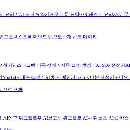
미지 요약기
AI 도서 요약기
연구 논문 요약자
팟캐스트 요약자
AI 
 맵으로
텍스트를 마인드 맵으로
관계 차트 메이커
생성기
인스타그램 이름 생성기
직무 설명 생성기
AI SOP 생성기
A
기
YouTube 대본 생성기
AI 차트 메이커
TikTok 대본 생성기
오디오
운으로 변환
 AI
연구 워크플로우 AI
보고서 워크플로 AI
사무 보조 AI
AI 학습