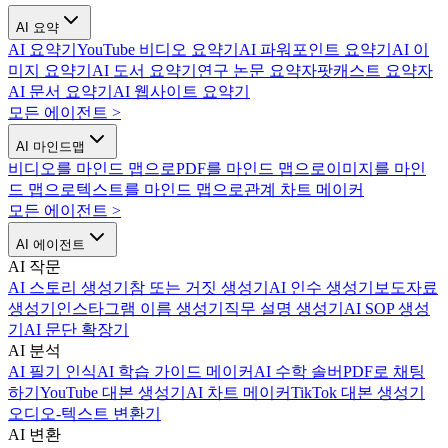
AI 요약
AI 요약기
YouTube 비디오 요약기
AI 파워포인트 요약기
AI 이
미지 요약기
AI 도서 요약기
연구 논문 요약자
팟캐스트 요약자
AI 문서 요약기
AI 웹사이트 요약기
모든 에이전트
>
AI 마인드맵
비디오를 마인드 맵으로
PDF를 마인드 맵으로
이미지를 마인
드 맵으로
텍스트를 마인드 맵으로
관계 차트 메이커
모든 에이전트
>
AI 에이전트
AI 작문
AI 스토리 생성기
참 또는 거짓 생성기
AI 인수 생성기
보도자료
생성기
인스타그램 이름 생성기
직무 설명 생성기
AI SOP 생성
기
AI 문단 확장기
AI 분석
AI 필기 인식
AI 학습 가이드 메이커
AI 수학 솔버
PDF로 채팅
하기
YouTube 대본 생성기
AI 차트 메이커
TikTok 대본 생성기
오디오-텍스트 변환기
AI 변환