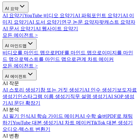
AI 요약
AI 요약기
YouTube 비디오 요약기
AI 파워포인트 요약기
AI 이
미지 요약기
AI 도서 요약기
연구 논문 요약자
팟캐스트 요약자
AI 문서 요약기
AI 웹사이트 요약기
모든 에이전트
>
AI 마인드맵
비디오를 마인드 맵으로
PDF를 마인드 맵으로
이미지를 마인
드 맵으로
텍스트를 마인드 맵으로
관계 차트 메이커
모든 에이전트
>
AI 에이전트
AI 작문
AI 스토리 생성기
참 또는 거짓 생성기
AI 인수 생성기
보도자료
생성기
인스타그램 이름 생성기
직무 설명 생성기
AI SOP 생성
기
AI 문단 확장기
AI 분석
AI 필기 인식
AI 학습 가이드 메이커
AI 수학 솔버
PDF로 채팅
하기
YouTube 대본 생성기
AI 차트 메이커
TikTok 대본 생성기
오디오-텍스트 변환기
AI 변환