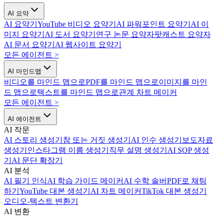
AI 요약
AI 요약기
YouTube 비디오 요약기
AI 파워포인트 요약기
AI 이
미지 요약기
AI 도서 요약기
연구 논문 요약자
팟캐스트 요약자
AI 문서 요약기
AI 웹사이트 요약기
모든 에이전트
>
AI 마인드맵
비디오를 마인드 맵으로
PDF를 마인드 맵으로
이미지를 마인
드 맵으로
텍스트를 마인드 맵으로
관계 차트 메이커
모든 에이전트
>
AI 에이전트
AI 작문
AI 스토리 생성기
참 또는 거짓 생성기
AI 인수 생성기
보도자료
생성기
인스타그램 이름 생성기
직무 설명 생성기
AI SOP 생성
기
AI 문단 확장기
AI 분석
AI 필기 인식
AI 학습 가이드 메이커
AI 수학 솔버
PDF로 채팅
하기
YouTube 대본 생성기
AI 차트 메이커
TikTok 대본 생성기
오디오-텍스트 변환기
AI 변환