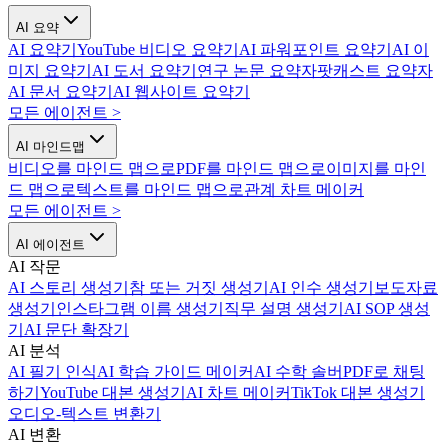
AI 요약
AI 요약기
YouTube 비디오 요약기
AI 파워포인트 요약기
AI 이
미지 요약기
AI 도서 요약기
연구 논문 요약자
팟캐스트 요약자
AI 문서 요약기
AI 웹사이트 요약기
모든 에이전트
>
AI 마인드맵
비디오를 마인드 맵으로
PDF를 마인드 맵으로
이미지를 마인
드 맵으로
텍스트를 마인드 맵으로
관계 차트 메이커
모든 에이전트
>
AI 에이전트
AI 작문
AI 스토리 생성기
참 또는 거짓 생성기
AI 인수 생성기
보도자료
생성기
인스타그램 이름 생성기
직무 설명 생성기
AI SOP 생성
기
AI 문단 확장기
AI 분석
AI 필기 인식
AI 학습 가이드 메이커
AI 수학 솔버
PDF로 채팅
하기
YouTube 대본 생성기
AI 차트 메이커
TikTok 대본 생성기
오디오-텍스트 변환기
AI 변환