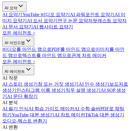
AI 요약
AI 요약기
YouTube 비디오 요약기
AI 파워포인트 요약기
AI 이
미지 요약기
AI 도서 요약기
연구 논문 요약자
팟캐스트 요약자
AI 문서 요약기
AI 웹사이트 요약기
모든 에이전트
>
AI 마인드맵
비디오를 마인드 맵으로
PDF를 마인드 맵으로
이미지를 마인
드 맵으로
텍스트를 마인드 맵으로
관계 차트 메이커
모든 에이전트
>
AI 에이전트
AI 작문
AI 스토리 생성기
참 또는 거짓 생성기
AI 인수 생성기
보도자료
생성기
인스타그램 이름 생성기
직무 설명 생성기
AI SOP 생성
기
AI 문단 확장기
AI 분석
AI 필기 인식
AI 학습 가이드 메이커
AI 수학 솔버
PDF로 채팅
하기
YouTube 대본 생성기
AI 차트 메이커
TikTok 대본 생성기
오디오-텍스트 변환기
AI 변환