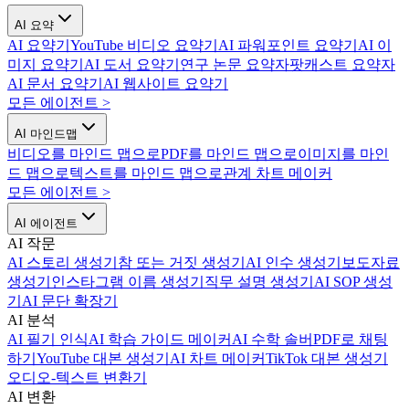
AI 요약
AI 요약기
YouTube 비디오 요약기
AI 파워포인트 요약기
AI 이
미지 요약기
AI 도서 요약기
연구 논문 요약자
팟캐스트 요약자
AI 문서 요약기
AI 웹사이트 요약기
모든 에이전트
>
AI 마인드맵
비디오를 마인드 맵으로
PDF를 마인드 맵으로
이미지를 마인
드 맵으로
텍스트를 마인드 맵으로
관계 차트 메이커
모든 에이전트
>
AI 에이전트
AI 작문
AI 스토리 생성기
참 또는 거짓 생성기
AI 인수 생성기
보도자료
생성기
인스타그램 이름 생성기
직무 설명 생성기
AI SOP 생성
기
AI 문단 확장기
AI 분석
AI 필기 인식
AI 학습 가이드 메이커
AI 수학 솔버
PDF로 채팅
하기
YouTube 대본 생성기
AI 차트 메이커
TikTok 대본 생성기
오디오-텍스트 변환기
AI 변환