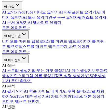
AI 요약
AI 요약기
YouTube 비디오 요약기
AI 파워포인트 요약기
AI 이
미지 요약기
AI 도서 요약기
연구 논문 요약자
팟캐스트 요약자
AI 문서 요약기
AI 웹사이트 요약기
모든 에이전트
>
AI 마인드맵
비디오를 마인드 맵으로
PDF를 마인드 맵으로
이미지를 마인
드 맵으로
텍스트를 마인드 맵으로
관계 차트 메이커
모든 에이전트
>
AI 에이전트
AI 작문
AI 스토리 생성기
참 또는 거짓 생성기
AI 인수 생성기
보도자료
생성기
인스타그램 이름 생성기
직무 설명 생성기
AI SOP 생성
기
AI 문단 확장기
AI 분석
AI 필기 인식
AI 학습 가이드 메이커
AI 수학 솔버
PDF로 채팅
하기
YouTube 대본 생성기
AI 차트 메이커
TikTok 대본 생성기
오디오-텍스트 변환기
AI 변환