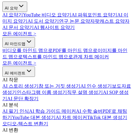
AI 요약
AI 요약기
YouTube 비디오 요약기
AI 파워포인트 요약기
AI 이
미지 요약기
AI 도서 요약기
연구 논문 요약자
팟캐스트 요약자
AI 문서 요약기
AI 웹사이트 요약기
모든 에이전트
>
AI 마인드맵
비디오를 마인드 맵으로
PDF를 마인드 맵으로
이미지를 마인
드 맵으로
텍스트를 마인드 맵으로
관계 차트 메이커
모든 에이전트
>
AI 에이전트
AI 작문
AI 스토리 생성기
참 또는 거짓 생성기
AI 인수 생성기
보도자료
생성기
인스타그램 이름 생성기
직무 설명 생성기
AI SOP 생성
기
AI 문단 확장기
AI 분석
AI 필기 인식
AI 학습 가이드 메이커
AI 수학 솔버
PDF로 채팅
하기
YouTube 대본 생성기
AI 차트 메이커
TikTok 대본 생성기
오디오-텍스트 변환기
AI 변환