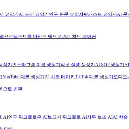
미지 요약기
AI 도서 요약기
연구 논문 요약자
팟캐스트 요약자
AI 
 맵으로
텍스트를 마인드 맵으로
관계 차트 메이커
생성기
인스타그램 이름 생성기
직무 설명 생성기
AI SOP 생성기
A
기
YouTube 대본 생성기
AI 차트 메이커
TikTok 대본 생성기
오디오
운으로 변환
 AI
연구 워크플로우 AI
보고서 워크플로 AI
사무 보조 AI
AI 학습