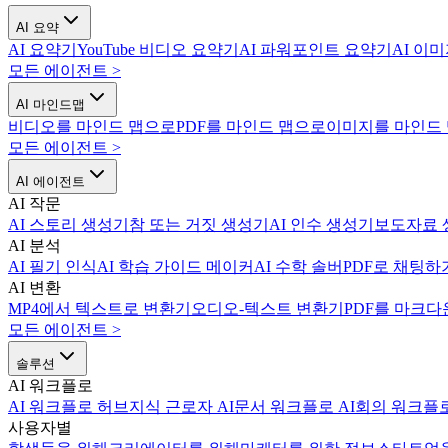
AI 요약
AI 요약기
YouTube 비디오 요약기
AI 파워포인트 요약기
AI 이
모든 에이전트
>
AI 마인드맵
비디오를 마인드 맵으로
PDF를 마인드 맵으로
이미지를 마인드
모든 에이전트
>
AI 에이전트
AI 작문
AI 스토리 생성기
참 또는 거짓 생성기
AI 인수 생성기
보도자료 
AI 분석
AI 필기 인식
AI 학습 가이드 메이커
AI 수학 솔버
PDF로 채팅하
AI 변환
MP4에서 텍스트로 변환기
오디오-텍스트 변환기
PDF를 마크다
모든 에이전트
>
솔루션
AI 워크플로
AI 워크플로 허브
지식 근로자 AI
문서 워크플로 AI
회의 워크플로
사용자별