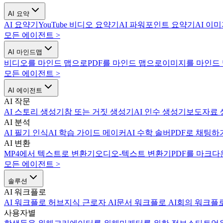
AI 요약
AI 요약기
YouTube 비디오 요약기
AI 파워포인트 요약기
AI 이
모든 에이전트
>
AI 마인드맵
비디오를 마인드 맵으로
PDF를 마인드 맵으로
이미지를 마인드
모든 에이전트
>
AI 에이전트
AI 작문
AI 스토리 생성기
참 또는 거짓 생성기
AI 인수 생성기
보도자료 
AI 분석
AI 필기 인식
AI 학습 가이드 메이커
AI 수학 솔버
PDF로 채팅하
AI 변환
MP4에서 텍스트로 변환기
오디오-텍스트 변환기
PDF를 마크다
모든 에이전트
>
솔루션
AI 워크플로
AI 워크플로 허브
지식 근로자 AI
문서 워크플로 AI
회의 워크플로
사용자별