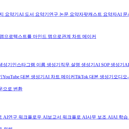
미지 요약기
AI 도서 요약기
연구 논문 요약자
팟캐스트 요약자
AI 
 맵으로
텍스트를 마인드 맵으로
관계 차트 메이커
생성기
인스타그램 이름 생성기
직무 설명 생성기
AI SOP 생성기
A
기
YouTube 대본 생성기
AI 차트 메이커
TikTok 대본 생성기
오디오
운으로 변환
 AI
연구 워크플로우 AI
보고서 워크플로 AI
사무 보조 AI
AI 학습