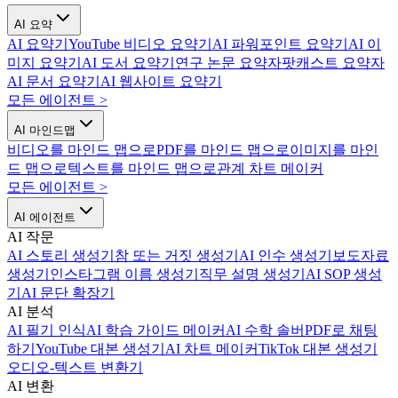
AI 요약
AI 요약기
YouTube 비디오 요약기
AI 파워포인트 요약기
AI 이
미지 요약기
AI 도서 요약기
연구 논문 요약자
팟캐스트 요약자
AI 문서 요약기
AI 웹사이트 요약기
모든 에이전트
>
AI 마인드맵
비디오를 마인드 맵으로
PDF를 마인드 맵으로
이미지를 마인
드 맵으로
텍스트를 마인드 맵으로
관계 차트 메이커
모든 에이전트
>
AI 에이전트
AI 작문
AI 스토리 생성기
참 또는 거짓 생성기
AI 인수 생성기
보도자료
생성기
인스타그램 이름 생성기
직무 설명 생성기
AI SOP 생성
기
AI 문단 확장기
AI 분석
AI 필기 인식
AI 학습 가이드 메이커
AI 수학 솔버
PDF로 채팅
하기
YouTube 대본 생성기
AI 차트 메이커
TikTok 대본 생성기
오디오-텍스트 변환기
AI 변환