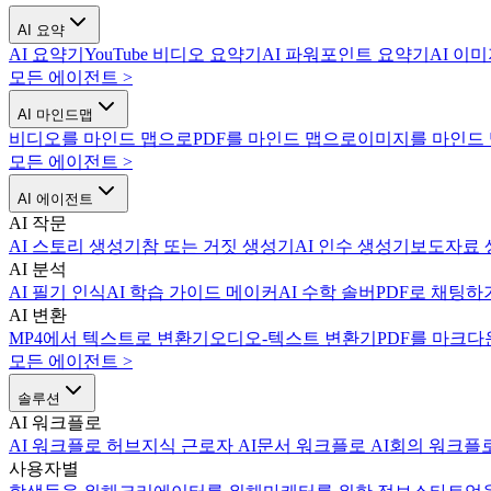
AI 요약
AI 요약기
YouTube 비디오 요약기
AI 파워포인트 요약기
AI 이
모든 에이전트
>
AI 마인드맵
비디오를 마인드 맵으로
PDF를 마인드 맵으로
이미지를 마인드
모든 에이전트
>
AI 에이전트
AI 작문
AI 스토리 생성기
참 또는 거짓 생성기
AI 인수 생성기
보도자료 
AI 분석
AI 필기 인식
AI 학습 가이드 메이커
AI 수학 솔버
PDF로 채팅하
AI 변환
MP4에서 텍스트로 변환기
오디오-텍스트 변환기
PDF를 마크다
모든 에이전트
>
솔루션
AI 워크플로
AI 워크플로 허브
지식 근로자 AI
문서 워크플로 AI
회의 워크플로
사용자별