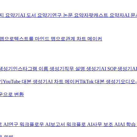
미지 요약기
AI 도서 요약기
연구 논문 요약자
팟캐스트 요약자
AI 
 맵으로
텍스트를 마인드 맵으로
관계 차트 메이커
생성기
인스타그램 이름 생성기
직무 설명 생성기
AI SOP 생성기
A
기
YouTube 대본 생성기
AI 차트 메이커
TikTok 대본 생성기
오디오
운으로 변환
 AI
연구 워크플로우 AI
보고서 워크플로 AI
사무 보조 AI
AI 학습