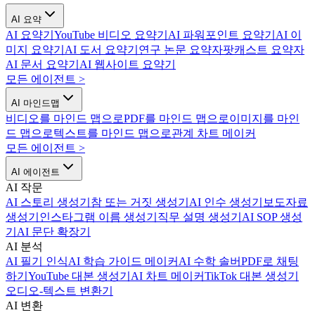
AI 요약
AI 요약기
YouTube 비디오 요약기
AI 파워포인트 요약기
AI 이
미지 요약기
AI 도서 요약기
연구 논문 요약자
팟캐스트 요약자
AI 문서 요약기
AI 웹사이트 요약기
모든 에이전트
>
AI 마인드맵
비디오를 마인드 맵으로
PDF를 마인드 맵으로
이미지를 마인
드 맵으로
텍스트를 마인드 맵으로
관계 차트 메이커
모든 에이전트
>
AI 에이전트
AI 작문
AI 스토리 생성기
참 또는 거짓 생성기
AI 인수 생성기
보도자료
생성기
인스타그램 이름 생성기
직무 설명 생성기
AI SOP 생성
기
AI 문단 확장기
AI 분석
AI 필기 인식
AI 학습 가이드 메이커
AI 수학 솔버
PDF로 채팅
하기
YouTube 대본 생성기
AI 차트 메이커
TikTok 대본 생성기
오디오-텍스트 변환기
AI 변환