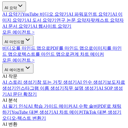
AI 요약
AI 요약기
YouTube 비디오 요약기
AI 파워포인트 요약기
AI 이
미지 요약기
AI 도서 요약기
연구 논문 요약자
팟캐스트 요약자
AI 문서 요약기
AI 웹사이트 요약기
모든 에이전트
>
AI 마인드맵
비디오를 마인드 맵으로
PDF를 마인드 맵으로
이미지를 마인
드 맵으로
텍스트를 마인드 맵으로
관계 차트 메이커
모든 에이전트
>
AI 에이전트
AI 작문
AI 스토리 생성기
참 또는 거짓 생성기
AI 인수 생성기
보도자료
생성기
인스타그램 이름 생성기
직무 설명 생성기
AI SOP 생성
기
AI 문단 확장기
AI 분석
AI 필기 인식
AI 학습 가이드 메이커
AI 수학 솔버
PDF로 채팅
하기
YouTube 대본 생성기
AI 차트 메이커
TikTok 대본 생성기
오디오-텍스트 변환기
AI 변환