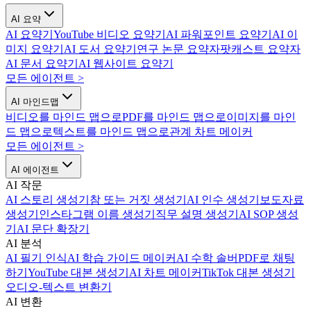
AI 요약
AI 요약기
YouTube 비디오 요약기
AI 파워포인트 요약기
AI 이
미지 요약기
AI 도서 요약기
연구 논문 요약자
팟캐스트 요약자
AI 문서 요약기
AI 웹사이트 요약기
모든 에이전트
>
AI 마인드맵
비디오를 마인드 맵으로
PDF를 마인드 맵으로
이미지를 마인
드 맵으로
텍스트를 마인드 맵으로
관계 차트 메이커
모든 에이전트
>
AI 에이전트
AI 작문
AI 스토리 생성기
참 또는 거짓 생성기
AI 인수 생성기
보도자료
생성기
인스타그램 이름 생성기
직무 설명 생성기
AI SOP 생성
기
AI 문단 확장기
AI 분석
AI 필기 인식
AI 학습 가이드 메이커
AI 수학 솔버
PDF로 채팅
하기
YouTube 대본 생성기
AI 차트 메이커
TikTok 대본 생성기
오디오-텍스트 변환기
AI 변환