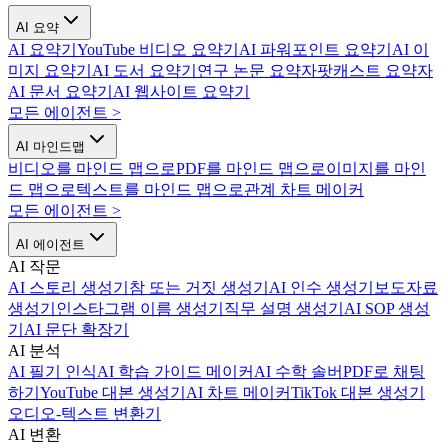
AI 요약
AI 요약기
YouTube 비디오 요약기
AI 파워포인트 요약기
AI 이
미지 요약기
AI 도서 요약기
연구 논문 요약자
팟캐스트 요약자
AI 문서 요약기
AI 웹사이트 요약기
모든 에이전트
>
AI 마인드맵
비디오를 마인드 맵으로
PDF를 마인드 맵으로
이미지를 마인
드 맵으로
텍스트를 마인드 맵으로
관계 차트 메이커
모든 에이전트
>
AI 에이전트
AI 작문
AI 스토리 생성기
참 또는 거짓 생성기
AI 인수 생성기
보도자료
생성기
인스타그램 이름 생성기
직무 설명 생성기
AI SOP 생성
기
AI 문단 확장기
AI 분석
AI 필기 인식
AI 학습 가이드 메이커
AI 수학 솔버
PDF로 채팅
하기
YouTube 대본 생성기
AI 차트 메이커
TikTok 대본 생성기
오디오-텍스트 변환기
AI 변환