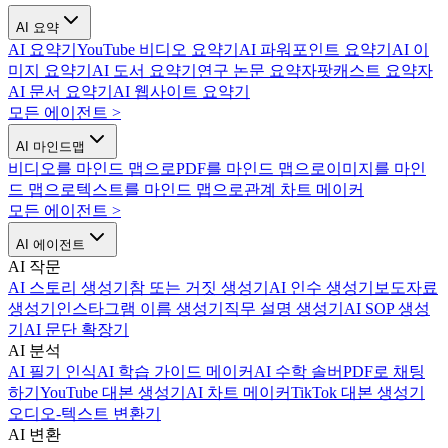
AI 요약
AI 요약기
YouTube 비디오 요약기
AI 파워포인트 요약기
AI 이
미지 요약기
AI 도서 요약기
연구 논문 요약자
팟캐스트 요약자
AI 문서 요약기
AI 웹사이트 요약기
모든 에이전트
>
AI 마인드맵
비디오를 마인드 맵으로
PDF를 마인드 맵으로
이미지를 마인
드 맵으로
텍스트를 마인드 맵으로
관계 차트 메이커
모든 에이전트
>
AI 에이전트
AI 작문
AI 스토리 생성기
참 또는 거짓 생성기
AI 인수 생성기
보도자료
생성기
인스타그램 이름 생성기
직무 설명 생성기
AI SOP 생성
기
AI 문단 확장기
AI 분석
AI 필기 인식
AI 학습 가이드 메이커
AI 수학 솔버
PDF로 채팅
하기
YouTube 대본 생성기
AI 차트 메이커
TikTok 대본 생성기
오디오-텍스트 변환기
AI 변환