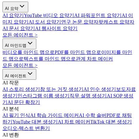
AI 요약
AI 요약기
YouTube 비디오 요약기
AI 파워포인트 요약기
AI 이
미지 요약기
AI 도서 요약기
연구 논문 요약자
팟캐스트 요약자
AI 문서 요약기
AI 웹사이트 요약기
모든 에이전트
>
AI 마인드맵
비디오를 마인드 맵으로
PDF를 마인드 맵으로
이미지를 마인
드 맵으로
텍스트를 마인드 맵으로
관계 차트 메이커
모든 에이전트
>
AI 에이전트
AI 작문
AI 스토리 생성기
참 또는 거짓 생성기
AI 인수 생성기
보도자료
생성기
인스타그램 이름 생성기
직무 설명 생성기
AI SOP 생성
기
AI 문단 확장기
AI 분석
AI 필기 인식
AI 학습 가이드 메이커
AI 수학 솔버
PDF로 채팅
하기
YouTube 대본 생성기
AI 차트 메이커
TikTok 대본 생성기
오디오-텍스트 변환기
AI 변환