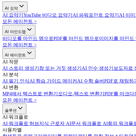
AI 요약
AI 요약기
YouTube 비디오 요약기
AI 파워포인트 요약기
AI 이
모든 에이전트
>
AI 마인드맵
비디오를 마인드 맵으로
PDF를 마인드 맵으로
이미지를 마인드
모든 에이전트
>
AI 에이전트
AI 작문
AI 스토리 생성기
참 또는 거짓 생성기
AI 인수 생성기
보도자료 
AI 분석
AI 필기 인식
AI 학습 가이드 메이커
AI 수학 솔버
PDF로 채팅하
AI 변환
MP4에서 텍스트로 변환기
오디오-텍스트 변환기
PDF를 마크다
모든 에이전트
>
솔루션
AI 워크플로
AI 워크플로 허브
지식 근로자 AI
문서 워크플로 AI
회의 워크플로
사용자별