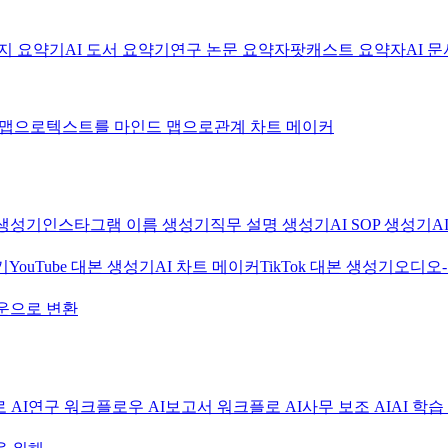
미지 요약기
AI 도서 요약기
연구 논문 요약자
팟캐스트 요약자
AI 
 맵으로
텍스트를 마인드 맵으로
관계 차트 메이커
생성기
인스타그램 이름 생성기
직무 설명 생성기
AI SOP 생성기
A
기
YouTube 대본 생성기
AI 차트 메이커
TikTok 대본 생성기
오디오
운으로 변환
 AI
연구 워크플로우 AI
보고서 워크플로 AI
사무 보조 AI
AI 학습