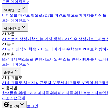
모든 에이전트
>
AI 마인드맵
비디오를 마인드 맵으로
PDF를 마인드 맵으로
이미지를 마인드
모든 에이전트
>
AI 에이전트
AI 작문
AI 스토리 생성기
참 또는 거짓 생성기
AI 인수 생성기
보도자료 
AI 분석
AI 필기 인식
AI 학습 가이드 메이커
AI 수학 솔버
PDF로 채팅하
AI 변환
MP4에서 텍스트로 변환기
오디오-텍스트 변환기
PDF를 마크다
모든 에이전트
>
솔루션
AI 워크플로
AI 워크플로 허브
지식 근로자 AI
문서 워크플로 AI
회의 워크플로
사용자별
학생들을 위해
크리에이터를 위해
마케터를 위한 정보
스타트업
리소스
요금제
로그인
한국어