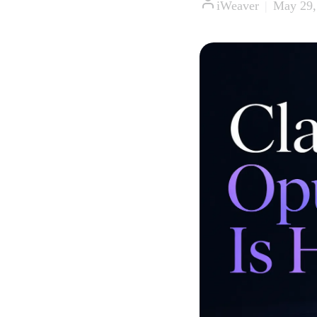
iWeaver
|
May 29,