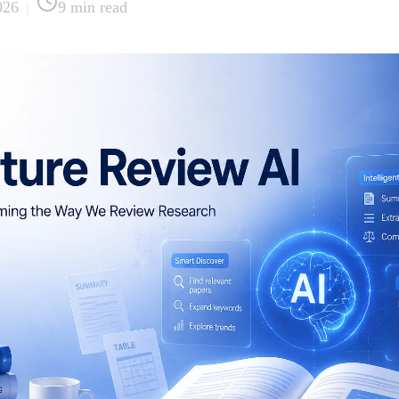
026
|
9
min read