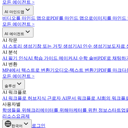
모든 에이전트
>
AI 마인드맵
비디오를 마인드 맵으로
PDF를 마인드 맵으로
이미지를 마인드
모든 에이전트
>
AI 에이전트
AI 작문
AI 스토리 생성기
참 또는 거짓 생성기
AI 인수 생성기
보도자료 
AI 분석
AI 필기 인식
AI 학습 가이드 메이커
AI 수학 솔버
PDF로 채팅하
AI 변환
MP4에서 텍스트로 변환기
오디오-텍스트 변환기
PDF를 마크다
모든 에이전트
>
솔루션
AI 워크플로
AI 워크플로 허브
지식 근로자 AI
문서 워크플로 AI
회의 워크플로
사용자별
학생들을 위해
크리에이터를 위해
마케터를 위한 정보
스타트업
리소스
요금제
로그인
한국어