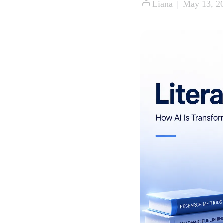
Liana
|
May 13, 2