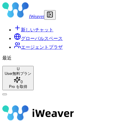
iWeaver
新しいチャット
グローバルスペース
エージェントプラザ
最近
U
User
無料プラン
0
Pro を取得