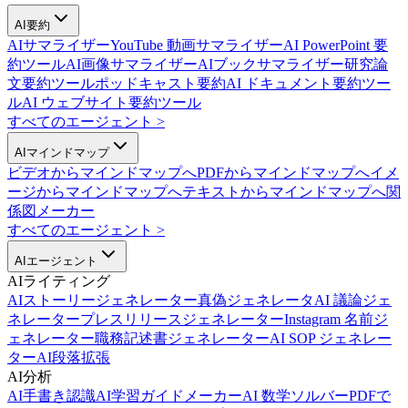
AI要約
AIサマライザー
YouTube 動画サマライザー
AI PowerPoint 要
約ツール
AI画像サマライザー
AIブックサマライザー
研究論
文要約ツール
ポッドキャスト要約
AI ドキュメント要約ツー
ル
AI ウェブサイト要約ツール
すべてのエージェント
>
AIマインドマップ
ビデオからマインドマップへ
PDFからマインドマップへ
イメ
ージからマインドマップへ
テキストからマインドマップへ
関
係図メーカー
すべてのエージェント
>
AIエージェント
AIライティング
AIストーリージェネレーター
真偽ジェネレータ
AI 議論ジェ
ネレーター
プレスリリースジェネレーター
Instagram 名前ジ
ェネレーター
職務記述書ジェネレーター
AI SOP ジェネレー
ター
AI段落拡張
AI分析
AI手書き認識
AI学習ガイドメーカー
AI 数学ソルバー
PDFで