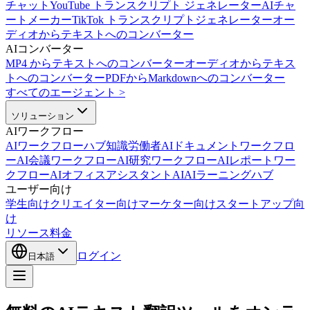
チャット
YouTube トランスクリプト ジェネレーター
AIチャ
ートメーカー
TikTok トランスクリプトジェネレーター
オー
ディオからテキストへのコンバーター
AIコンバーター
MP4 からテキストへのコンバーター
オーディオからテキス
トへのコンバーター
PDFからMarkdownへのコンバーター
すべてのエージェント
>
ソリューション
AIワークフロー
AIワークフローハブ
知識労働者AI
ドキュメントワークフロ
ーAI
会議ワークフローAI
研究ワークフローAI
レポートワー
クフローAI
オフィスアシスタントAI
AIラーニングハブ
ユーザー向け
学生向け
クリエイター向け
マーケター向け
スタートアップ向
け
リソース
料金
ログイン
日本語