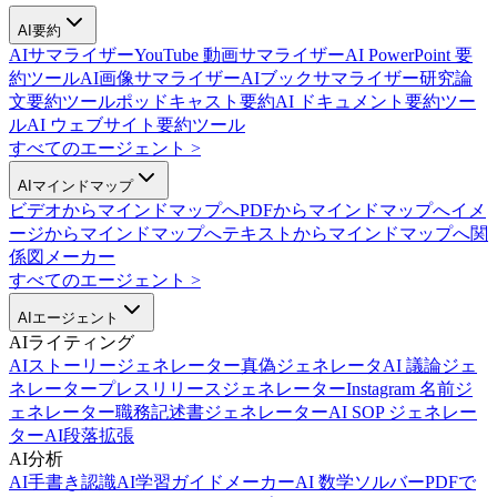
AI要約
AIサマライザー
YouTube 動画サマライザー
AI PowerPoint 要
約ツール
AI画像サマライザー
AIブックサマライザー
研究論
文要約ツール
ポッドキャスト要約
AI ドキュメント要約ツー
ル
AI ウェブサイト要約ツール
すべてのエージェント
>
AIマインドマップ
ビデオからマインドマップへ
PDFからマインドマップへ
イメ
ージからマインドマップへ
テキストからマインドマップへ
関
係図メーカー
すべてのエージェント
>
AIエージェント
AIライティング
AIストーリージェネレーター
真偽ジェネレータ
AI 議論ジェ
ネレーター
プレスリリースジェネレーター
Instagram 名前ジ
ェネレーター
職務記述書ジェネレーター
AI SOP ジェネレー
ター
AI段落拡張
AI分析
AI手書き認識
AI学習ガイドメーカー
AI 数学ソルバー
PDFで