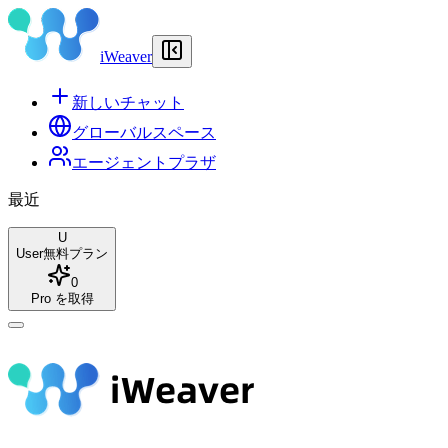
iWeaver
新しいチャット
グローバルスペース
エージェントプラザ
最近
U
User
無料プラン
0
Pro を取得