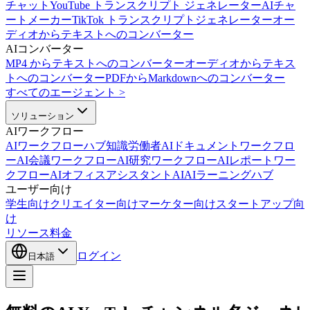
チャット
YouTube トランスクリプト ジェネレーター
AIチャ
ートメーカー
TikTok トランスクリプトジェネレーター
オー
ディオからテキストへのコンバーター
AIコンバーター
MP4 からテキストへのコンバーター
オーディオからテキス
トへのコンバーター
PDFからMarkdownへのコンバーター
すべてのエージェント
>
ソリューション
AIワークフロー
AIワークフローハブ
知識労働者AI
ドキュメントワークフロ
ーAI
会議ワークフローAI
研究ワークフローAI
レポートワー
クフローAI
オフィスアシスタントAI
AIラーニングハブ
ユーザー向け
学生向け
クリエイター向け
マーケター向け
スタートアップ向
け
リソース
料金
ログイン
日本語