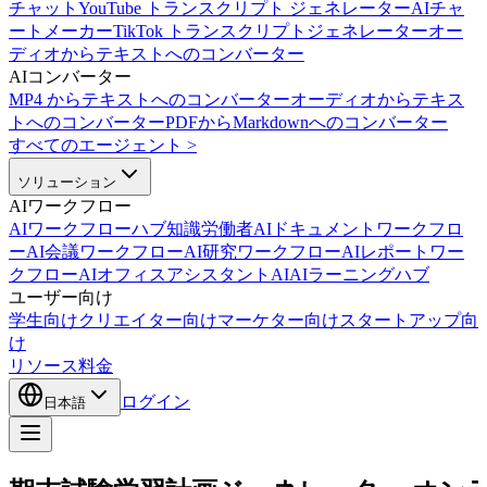
チャット
YouTube トランスクリプト ジェネレーター
AIチャ
ートメーカー
TikTok トランスクリプトジェネレーター
オー
ディオからテキストへのコンバーター
AIコンバーター
MP4 からテキストへのコンバーター
オーディオからテキス
トへのコンバーター
PDFからMarkdownへのコンバーター
すべてのエージェント
>
ソリューション
AIワークフロー
AIワークフローハブ
知識労働者AI
ドキュメントワークフロ
ーAI
会議ワークフローAI
研究ワークフローAI
レポートワー
クフローAI
オフィスアシスタントAI
AIラーニングハブ
ユーザー向け
学生向け
クリエイター向け
マーケター向け
スタートアップ向
け
リソース
料金
ログイン
日本語