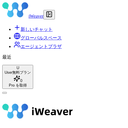
iWeaver
新しいチャット
グローバルスペース
エージェントプラザ
最近
U
User
無料プラン
0
Pro を取得