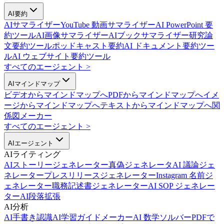
AI要約
AIサマライザー
YouTube 動画サマライザー
AI PowerPoint 要
約ツール
AI画像サマライザー
AIブックサマライザー
研究論
文要約ツール
ポッドキャスト要約
AI ドキュメント要約ツー
ル
AI ウェブサイト要約ツール
すべてのエージェント
>
AIマインドマップ
ビデオからマインドマップへ
PDFからマインドマップへ
イメ
ージからマインドマップへ
テキストからマインドマップへ
関
係図メーカー
すべてのエージェント
>
AIエージェント
AIライティング
AIストーリージェネレーター
真偽ジェネレータ
AI 議論ジェ
ネレーター
プレスリリースジェネレーター
Instagram 名前ジ
ェネレーター
職務記述書ジェネレーター
AI SOP ジェネレー
ター
AI段落拡張
AI分析
AI手書き認識
AI学習ガイドメーカー
AI 数学ソルバー
PDFで