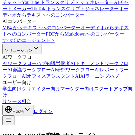
チャット
YouTube トランスクリプト ジェネレーター
AIチャ
ートメーカー
TikTok トランスクリプトジェネレーター
オー
ディオからテキストへのコンバーター
AIコンバーター
MP4 からテキストへのコンバーター
オーディオからテキス
トへのコンバーター
PDFからMarkdownへのコンバーター
すべてのエージェント
>
ソリューション
AIワークフロー
AIワークフローハブ
知識労働者AI
ドキュメントワークフロ
ーAI
会議ワークフローAI
研究ワークフローAI
レポートワー
クフローAI
オフィスアシスタントAI
AIラーニングハブ
ユーザー向け
学生向け
クリエイター向け
マーケター向け
スタートアップ向
け
リソース
料金
ログイン
日本語