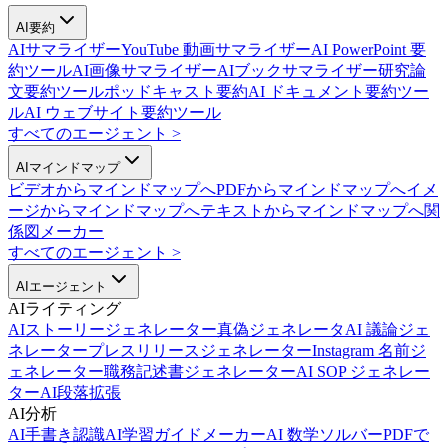
AI要約
AIサマライザー
YouTube 動画サマライザー
AI PowerPoint 要
約ツール
AI画像サマライザー
AIブックサマライザー
研究論
文要約ツール
ポッドキャスト要約
AI ドキュメント要約ツー
ル
AI ウェブサイト要約ツール
すべてのエージェント
>
AIマインドマップ
ビデオからマインドマップへ
PDFからマインドマップへ
イメ
ージからマインドマップへ
テキストからマインドマップへ
関
係図メーカー
すべてのエージェント
>
AIエージェント
AIライティング
AIストーリージェネレーター
真偽ジェネレータ
AI 議論ジェ
ネレーター
プレスリリースジェネレーター
Instagram 名前ジ
ェネレーター
職務記述書ジェネレーター
AI SOP ジェネレー
ター
AI段落拡張
AI分析
AI手書き認識
AI学習ガイドメーカー
AI 数学ソルバー
PDFで