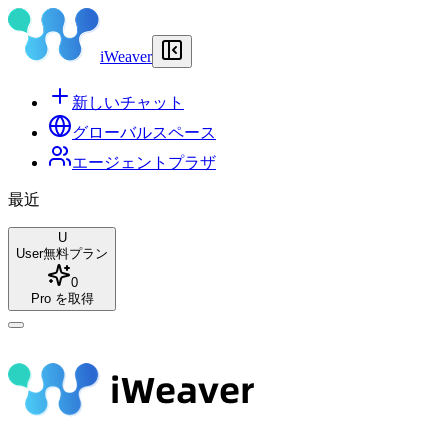
iWeaver
新しいチャット
グローバルスペース
エージェントプラザ
最近
U
User
無料プラン
0
Pro を取得