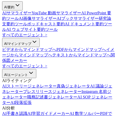
AI要約
AIサマライザー
YouTube 動画サマライザー
AI PowerPoint 要
約ツール
AI画像サマライザー
AIブックサマライザー
研究論
文要約ツール
ポッドキャスト要約
AI ドキュメント要約ツー
ル
AI ウェブサイト要約ツール
すべてのエージェント
>
AIマインドマップ
ビデオからマインドマップへ
PDFからマインドマップへ
イメ
ージからマインドマップへ
テキストからマインドマップへ
関
係図メーカー
すべてのエージェント
>
AIエージェント
AIライティング
AIストーリージェネレーター
真偽ジェネレータ
AI 議論ジェ
ネレーター
プレスリリースジェネレーター
Instagram 名前ジ
ェネレーター
職務記述書ジェネレーター
AI SOP ジェネレー
ター
AI段落拡張
AI分析
AI手書き認識
AI学習ガイドメーカー
AI 数学ソルバー
PDFで