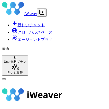
iWeaver
新しいチャット
グローバルスペース
エージェントプラザ
最近
U
User
無料プラン
0
Pro を取得