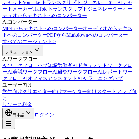
チャット
YouTube トランスクリプト ジェネレーター
AIチャ
ートメーカー
TikTok トランスクリプトジェネレーター
オー
ディオからテキストへのコンバーター
AIコンバーター
MP4 からテキストへのコンバーター
オーディオからテキス
トへのコンバーター
PDFからMarkdownへのコンバーター
すべてのエージェント
>
ソリューション
AIワークフロー
AIワークフローハブ
知識労働者AI
ドキュメントワークフロ
ーAI
会議ワークフローAI
研究ワークフローAI
レポートワー
クフローAI
オフィスアシスタントAI
AIラーニングハブ
ユーザー向け
学生向け
クリエイター向け
マーケター向け
スタートアップ向
け
リソース
料金
ログイン
日本語