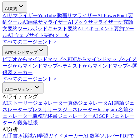
AI要約
AIサマライザー
YouTube 動画サマライザー
AI PowerPoint 要
約ツール
AI画像サマライザー
AIブックサマライザー
研究論
文要約ツール
ポッドキャスト要約
AI ドキュメント要約ツー
ル
AI ウェブサイト要約ツール
すべてのエージェント
>
AIマインドマップ
ビデオからマインドマップへ
PDFからマインドマップへ
イメ
ージからマインドマップへ
テキストからマインドマップへ
関
係図メーカー
すべてのエージェント
>
AIエージェント
AIライティング
AIストーリージェネレーター
真偽ジェネレータ
AI 議論ジェ
ネレーター
プレスリリースジェネレーター
Instagram 名前ジ
ェネレーター
職務記述書ジェネレーター
AI SOP ジェネレー
ター
AI段落拡張
AI分析
AI手書き認識
AI学習ガイドメーカー
AI 数学ソルバー
PDFで