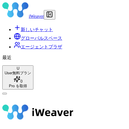
iWeaver
新しいチャット
グローバルスペース
エージェントプラザ
最近
U
User
無料プラン
0
Pro を取得