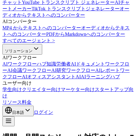
チャット
YouTube トランスクリプト ジェネレーター
AIチャ
ートメーカー
TikTok トランスクリプトジェネレーター
オー
ディオからテキストへのコンバーター
AIコンバーター
MP4 からテキストへのコンバーター
オーディオからテキス
トへのコンバーター
PDFからMarkdownへのコンバーター
すべてのエージェント
>
ソリューション
AIワークフロー
AIワークフローハブ
知識労働者AI
ドキュメントワークフロ
ーAI
会議ワークフローAI
研究ワークフローAI
レポートワー
クフローAI
オフィスアシスタントAI
AIラーニングハブ
ユーザー向け
学生向け
クリエイター向け
マーケター向け
スタートアップ向
け
リソース
料金
ログイン
日本語