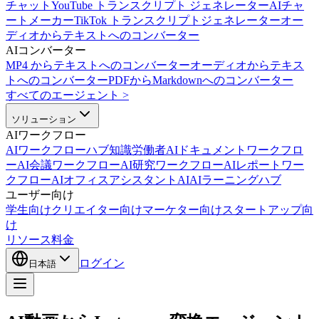
チャット
YouTube トランスクリプト ジェネレーター
AIチャ
ートメーカー
TikTok トランスクリプトジェネレーター
オー
ディオからテキストへのコンバーター
AIコンバーター
MP4 からテキストへのコンバーター
オーディオからテキス
トへのコンバーター
PDFからMarkdownへのコンバーター
すべてのエージェント
>
ソリューション
AIワークフロー
AIワークフローハブ
知識労働者AI
ドキュメントワークフロ
ーAI
会議ワークフローAI
研究ワークフローAI
レポートワー
クフローAI
オフィスアシスタントAI
AIラーニングハブ
ユーザー向け
学生向け
クリエイター向け
マーケター向け
スタートアップ向
け
リソース
料金
ログイン
日本語