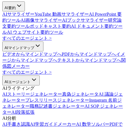
AI要約
AIサマライザー
YouTube 動画サマライザー
AI PowerPoint 要
約ツール
AI画像サマライザー
AIブックサマライザー
研究論
文要約ツール
ポッドキャスト要約
AI ドキュメント要約ツー
ル
AI ウェブサイト要約ツール
すべてのエージェント
>
AIマインドマップ
ビデオからマインドマップへ
PDFからマインドマップへ
イメ
ージからマインドマップへ
テキストからマインドマップへ
関
係図メーカー
すべてのエージェント
>
AIエージェント
AIライティング
AIストーリージェネレーター
真偽ジェネレータ
AI 議論ジェ
ネレーター
プレスリリースジェネレーター
Instagram 名前ジ
ェネレーター
職務記述書ジェネレーター
AI SOP ジェネレー
ター
AI段落拡張
AI分析
AI手書き認識
AI学習ガイドメーカー
AI 数学ソルバー
PDFで