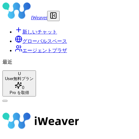
iWeaver
新しいチャット
グローバルスペース
エージェントプラザ
最近
U
User
無料プラン
0
Pro を取得