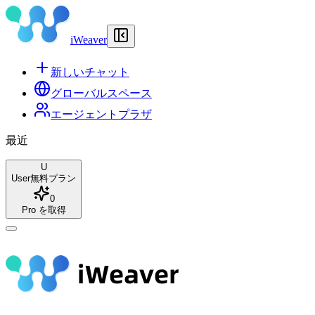
iWeaver
新しいチャット
グローバルスペース
エージェントプラザ
最近
U
User
無料プラン
0
Pro を取得