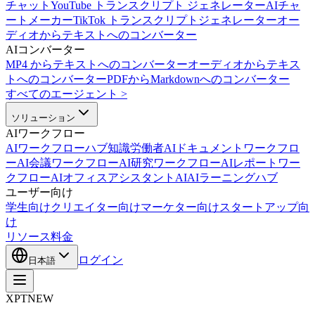
チャット
YouTube トランスクリプト ジェネレーター
AIチャ
ートメーカー
TikTok トランスクリプトジェネレーター
オー
ディオからテキストへのコンバーター
AIコンバーター
MP4 からテキストへのコンバーター
オーディオからテキス
トへのコンバーター
PDFからMarkdownへのコンバーター
すべてのエージェント
>
ソリューション
AIワークフロー
AIワークフローハブ
知識労働者AI
ドキュメントワークフロ
ーAI
会議ワークフローAI
研究ワークフローAI
レポートワー
クフローAI
オフィスアシスタントAI
AIラーニングハブ
ユーザー向け
学生向け
クリエイター向け
マーケター向け
スタートアップ向
け
リソース
料金
ログイン
日本語
XPT
NEW