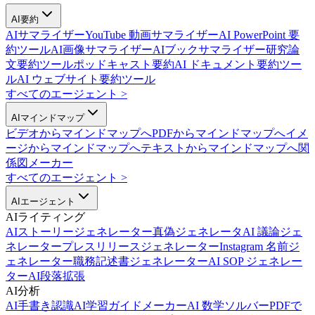
AI要約
AIサマライザー
YouTube 動画サマライザー
AI PowerPoint 要
約ツール
AI画像サマライザー
AIブックサマライザー
研究論
文要約ツール
ポッドキャスト要約
AI ドキュメント要約ツー
ル
AI ウェブサイト要約ツール
すべてのエージェント
>
AIマインドマップ
ビデオからマインドマップへ
PDFからマインドマップへ
イメ
ージからマインドマップへ
テキストからマインドマップへ
関
係図メーカー
すべてのエージェント
>
AIエージェント
AIライティング
AIストーリージェネレーター
真偽ジェネレータ
AI 議論ジェ
ネレーター
プレスリリースジェネレーター
Instagram 名前ジ
ェネレーター
職務記述書ジェネレーター
AI SOP ジェネレー
ター
AI段落拡張
AI分析
AI手書き認識
AI学習ガイドメーカー
AI 数学ソルバー
PDFで