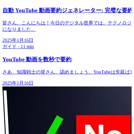
自動 YouTube 動画要約ジェネレーター: 完璧な要約を
皆さん、こんにちは！今日のデジタル世界では、テクノロジ
になりました。
2025年1月16日
ガイド
·
11 min
YouTube 動画を数秒で要約
さあ、知識戦士の皆さん、認めましょう。YouTubeは先
2025年1月16日