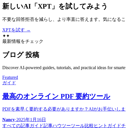
新しいAI「XPT」を試してみよう
不要な回答拒否を減らし、より率直に答えます。気になるこ
XPTを試す →
✦
✦
最新情報をチェック
ブログ
投稿
Discover AI-powered guides, tutorials, and practical ideas for smarter
Featured
ガイド
最高のオンライン PDF 要約ツール
PDFを素早く要約する必要がありますか？AIがお手伝いしま
Nancy
·
2025年1月16日
すべての記事
ガイド記事
ハウツー
ツール
比較
ヒント
ガイド
チ