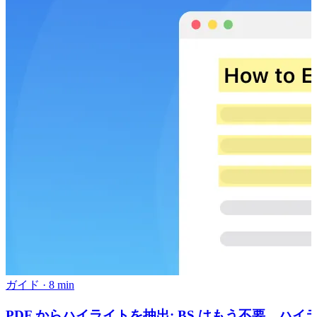
ガイド
·
8 min
PDF からハイライトを抽出: BS はもう不要、ハイ