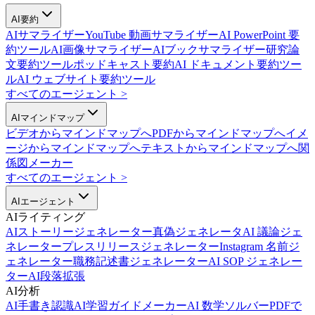
AI要約
AIサマライザー
YouTube 動画サマライザー
AI PowerPoint 要
約ツール
AI画像サマライザー
AIブックサマライザー
研究論
文要約ツール
ポッドキャスト要約
AI ドキュメント要約ツー
ル
AI ウェブサイト要約ツール
すべてのエージェント
>
AIマインドマップ
ビデオからマインドマップへ
PDFからマインドマップへ
イメ
ージからマインドマップへ
テキストからマインドマップへ
関
係図メーカー
すべてのエージェント
>
AIエージェント
AIライティング
AIストーリージェネレーター
真偽ジェネレータ
AI 議論ジェ
ネレーター
プレスリリースジェネレーター
Instagram 名前ジ
ェネレーター
職務記述書ジェネレーター
AI SOP ジェネレー
ター
AI段落拡張
AI分析
AI手書き認識
AI学習ガイドメーカー
AI 数学ソルバー
PDFで