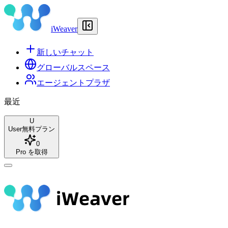
iWeaver
新しいチャット
グローバルスペース
エージェントプラザ
最近
U
User
無料プラン
0
Pro を取得