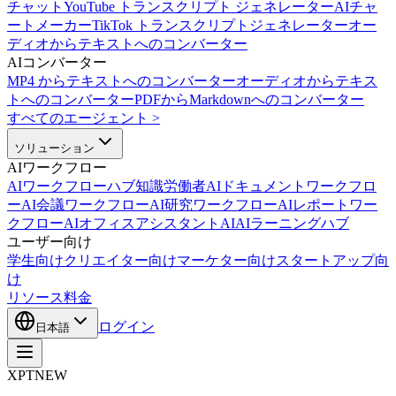
チャット
YouTube トランスクリプト ジェネレーター
AIチャ
ートメーカー
TikTok トランスクリプトジェネレーター
オー
ディオからテキストへのコンバーター
AIコンバーター
MP4 からテキストへのコンバーター
オーディオからテキス
トへのコンバーター
PDFからMarkdownへのコンバーター
すべてのエージェント
>
ソリューション
AIワークフロー
AIワークフローハブ
知識労働者AI
ドキュメントワークフロ
ーAI
会議ワークフローAI
研究ワークフローAI
レポートワー
クフローAI
オフィスアシスタントAI
AIラーニングハブ
ユーザー向け
学生向け
クリエイター向け
マーケター向け
スタートアップ向
け
リソース
料金
ログイン
日本語
XPT
NEW