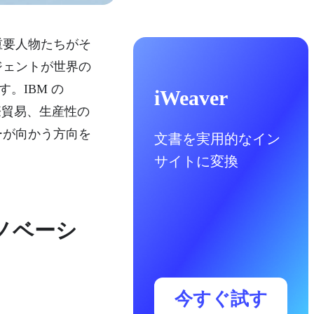
重要人物たちがそ
ジェントが世界の
。IBM の
iWeaver
、国際貿易、生産性の
ーが向かう方向を
文書を実用的なイン
サイトに変換
ノベーシ
今すぐ試す