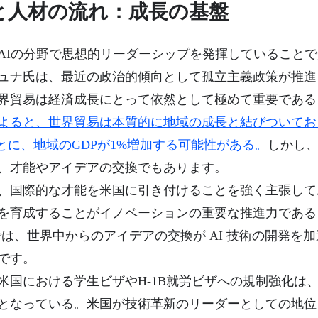
と人材の流れ：成長の基盤
AIの分野で思想的リーダーシップを発揮していること
ュナ氏は、最近の政治的傾向として孤立主義政策が推進
界貿易は経済成長にとって依然として極めて重要である
よると、世界貿易は本質的に地域の成長と結びついてお
ごとに、地域のGDPが1%増加する可能性がある。
しかし
、才能やアイデアの交換でもあります。
、国際的な才能を米国に引き付けることを強く主張して
を育成することがイノベーションの重要な推進力である
脈では、世界中からのアイデアの交換が AI 技術の開発を
です。
米国における学生ビザやH-1B就労ビザへの規制強化は
となっている。米国が技術革新のリーダーとしての地位