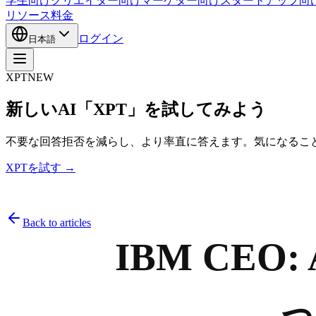
学生向け
クリエイター向け
マーケター向け
スタートアップ向
リソース
料金
ログイン
日本語
XPT
NEW
新しいAI「XPT」を試してみよう
不要な回答拒否を減らし、より率直に答えます。気になるこ
XPTを試す →
Back to articles
IBM CE