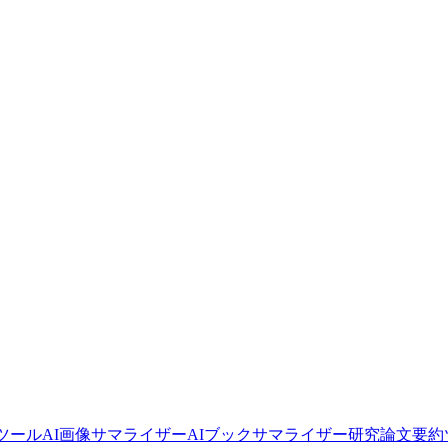
要約ツール
AI画像サマライザー
AIブックサマライザー
研究論文要約