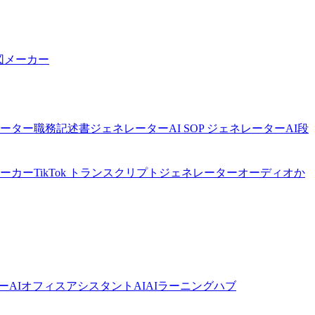
図メーカー
ネレーター
職務記述書ジェネレーター
AI SOP ジェネレーター
AI段
メーカー
TikTok トランスクリプトジェネレーター
オーディオか
ーAI
オフィスアシスタントAI
AIラーニングハブ