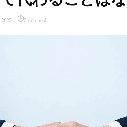
 2025
|
5
min read