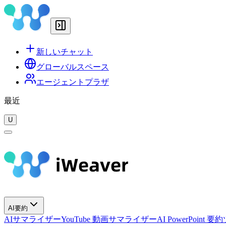
新しいチャット
グローバルスペース
エージェントプラザ
最近
U
AI要約
AIサマライザー
YouTube 動画サマライザー
AI PowerPoint 