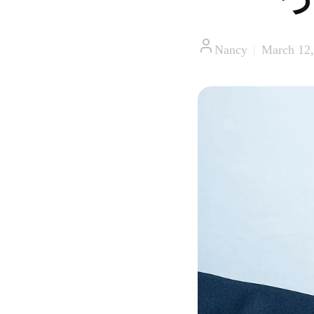
Nancy
|
March 12,