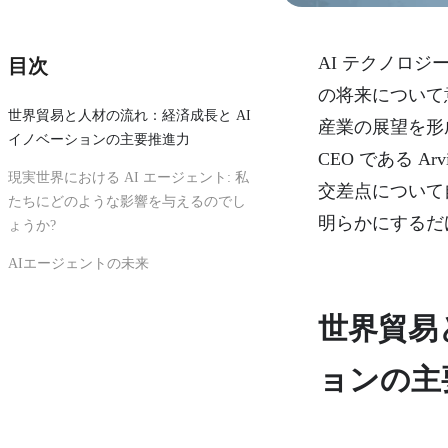
AI テクノロ
目次
の将来について
世界貿易と人材の流れ：経済成長と AI
産業の展望を形
イノベーションの主要推進力
CEO である A
現実世界における AI エージェント: 私
交差点について
たちにどのような影響を与えるのでし
明らかにするだ
ょうか?
AIエージェントの未来
世界貿易
ョンの主