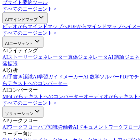
ブサイト要約ツール
すべてのエージェント
>
AIマインドマップ
ビデオからマインドマップへ
PDFからマインドマップへ
イメ
すべてのエージェント
>
AIエージェント
AIライティング
AIストーリージェネレーター
真偽ジェネレータ
AI 議論ジェ
落拡張
AI分析
AI手書き認識
AI学習ガイドメーカー
AI 数学ソルバー
PDFで
らテキストへのコンバーター
AIコンバーター
MP4 からテキストへのコンバーター
オーディオからテキスト
すべてのエージェント
>
ソリューション
AIワークフロー
AIワークフローハブ
知識労働者AI
ドキュメントワークフローA
ユーザー向け