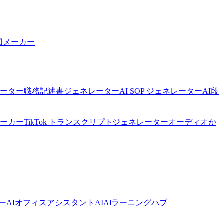
図メーカー
ネレーター
職務記述書ジェネレーター
AI SOP ジェネレーター
AI段
メーカー
TikTok トランスクリプトジェネレーター
オーディオか
ーAI
オフィスアシスタントAI
AIラーニングハブ