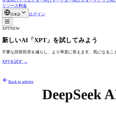
学生向け
クリエイター向け
マーケター向け
スタートアップ向
リソース
料金
ログイン
日本語
XPT
NEW
新しいAI「XPT」を試してみよう
不要な回答拒否を減らし、より率直に答えます。気になるこ
XPTを試す →
Back to articles
DeepSee