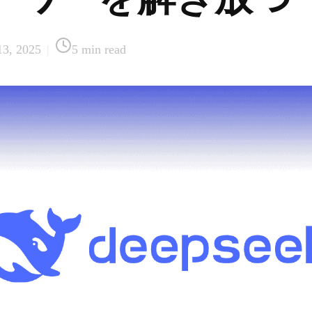
13, 2025
|
5
min read