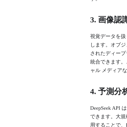
3.
画像認
視覚データを扱う
します。オブジ
されたディープ
統合できます。
ャル メディア
4.
予測分
DeepSeek
できます。大規
用することで、D