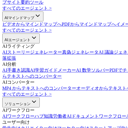
ブサイト要約ツール
すべてのエージェント
>
AIマインドマップ
ビデオからマインドマップへ
PDFからマインドマップへ
イメ
すべてのエージェント
>
AIエージェント
AIライティング
AIストーリージェネレーター
真偽ジェネレータ
AI 議論ジェ
落拡張
AI分析
AI手書き認識
AI学習ガイドメーカー
AI 数学ソルバー
PDFで
らテキストへのコンバーター
AIコンバーター
MP4 からテキストへのコンバーター
オーディオからテキスト
すべてのエージェント
>
ソリューション
AIワークフロー
AIワークフローハブ
知識労働者AI
ドキュメントワークフローA
ユーザー向け