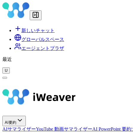
新しいチャット
グローバルスペース
エージェントプラザ
最近
U
AI要約
AIサマライザー
YouTube 動画サマライザー
AI PowerPoint 