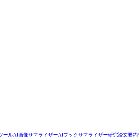
要約ツール
AI画像サマライザー
AIブックサマライザー
研究論文要約