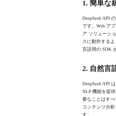
1.
簡単な
DeepSeek
です。Web 
ア ソリューシ
スに動作するよ
言語用の SD
2.
自然言語
DeepSeek
NLP 機能を
要なことはすべて
コンテンツ分析
す。