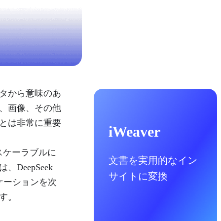
タから意味のあ
、画像、その他
とは非常に重要
iWeaver
つスケーラブルに
文書を実用的なイン
eepSeek
サイトに変換
リケーションを次
す。