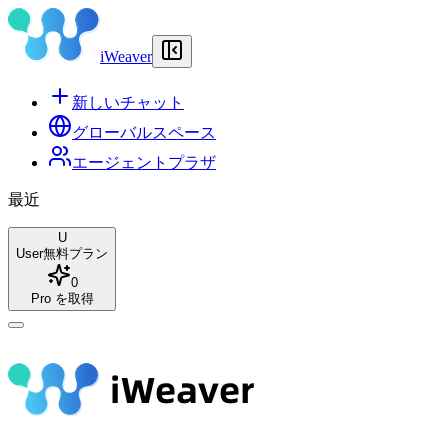
iWeaver
新しいチャット
グローバルスペース
エージェントプラザ
最近
U
User
無料プラン
0
Pro を取得