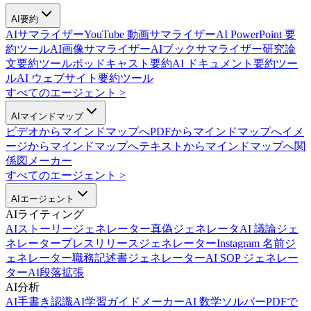
AI要約
AIサマライザー
YouTube 動画サマライザー
AI PowerPoint 要
約ツール
AI画像サマライザー
AIブックサマライザー
研究論
文要約ツール
ポッドキャスト要約
AI ドキュメント要約ツー
ル
AI ウェブサイト要約ツール
すべてのエージェント
>
AIマインドマップ
ビデオからマインドマップへ
PDFからマインドマップへ
イメ
ージからマインドマップへ
テキストからマインドマップへ
関
係図メーカー
すべてのエージェント
>
AIエージェント
AIライティング
AIストーリージェネレーター
真偽ジェネレータ
AI 議論ジェ
ネレーター
プレスリリースジェネレーター
Instagram 名前ジ
ェネレーター
職務記述書ジェネレーター
AI SOP ジェネレー
ター
AI段落拡張
AI分析
AI手書き認識
AI学習ガイドメーカー
AI 数学ソルバー
PDFで