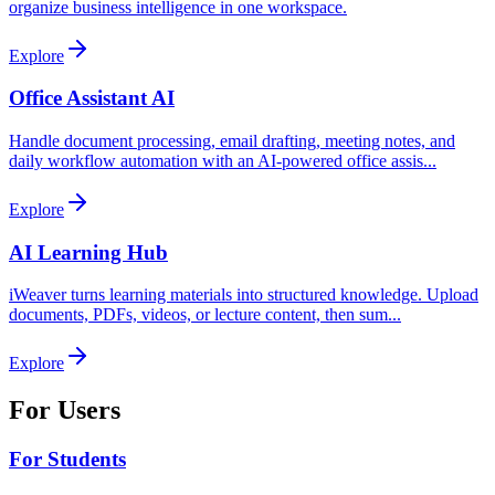
organize business intelligence in one workspace.
Explore
Office Assistant AI
Handle document processing, email drafting, meeting notes, and
daily workflow automation with an AI-powered office assis
...
Explore
AI Learning Hub
iWeaver turns learning materials into structured knowledge. Upload
documents, PDFs, videos, or lecture content, then sum
...
Explore
For Users
For Students