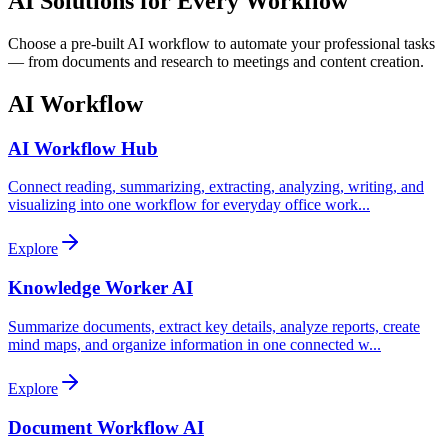
AI Solutions for Every Workflow
Choose a pre-built AI workflow to automate your professional tasks
— from documents and research to meetings and content creation.
AI Workflow
AI Workflow Hub
Connect reading, summarizing, extracting, analyzing, writing, and
visualizing into one workflow for everyday office work
...
Explore
Knowledge Worker AI
Summarize documents, extract key details, analyze reports, create
mind maps, and organize information in one connected w
...
Explore
Document Workflow AI