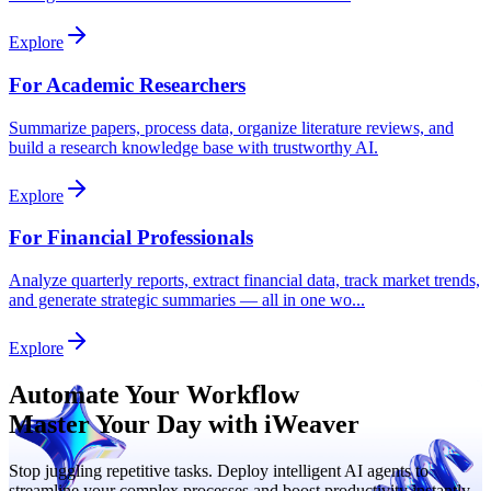
Explore
For Academic Researchers
Summarize papers, process data, organize literature reviews, and
build a research knowledge base with trustworthy AI.
Explore
For Financial Professionals
Analyze quarterly reports, extract financial data, track market trends,
and generate strategic summaries — all in one wo
...
Explore
Automate Your Workflow
Master Your Day with iWeaver
Stop juggling repetitive tasks. Deploy intelligent AI agents to
streamline your complex processes and boost productivity instantly.