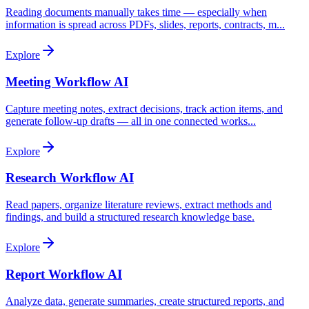
Reading documents manually takes time — especially when
information is spread across PDFs, slides, reports, contracts, m
...
Explore
Meeting Workflow AI
Capture meeting notes, extract decisions, track action items, and
generate follow-up drafts — all in one connected works
...
Explore
Research Workflow AI
Read papers, organize literature reviews, extract methods and
findings, and build a structured research knowledge base.
Explore
Report Workflow AI
Analyze data, generate summaries, create structured reports, and