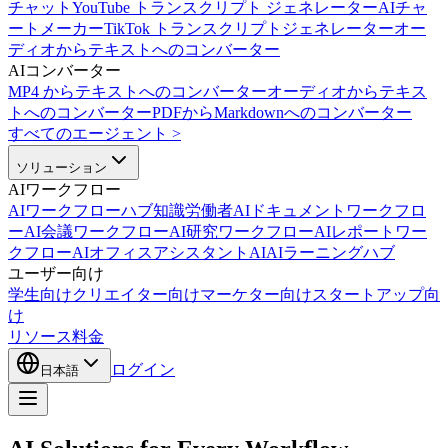
チャット
YouTube トランスクリプト ジェネレーター
AIチャ
ートメーカー
TikTok トランスクリプトジェネレーター
オー
ディオからテキストへのコンバーター
AIコンバーター
MP4 からテキストへのコンバーター
オーディオからテキス
トへのコンバーター
PDFからMarkdownへのコンバーター
すべてのエージェント
>
ソリューション
AIワークフロー
AIワークフローハブ
知識労働者AI
ドキュメントワークフロ
ーAI
会議ワークフローAI
研究ワークフローAI
レポートワー
クフローAI
オフィスアシスタントAI
AIラーニングハブ
ユーザー向け
学生向け
クリエイター向け
マーケター向け
スタートアップ向
け
リソース
料金
ログイン
日本語