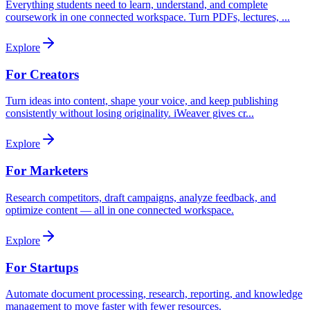
Everything students need to learn, understand, and complete
coursework in one connected workspace. Turn PDFs, lectures,
...
Explore
For Creators
Turn ideas into content, shape your voice, and keep publishing
consistently without losing originality. iWeaver gives cr
...
Explore
For Marketers
Research competitors, draft campaigns, analyze feedback, and
optimize content — all in one connected workspace.
Explore
For Startups
Automate document processing, research, reporting, and knowledge
management to move faster with fewer resources.