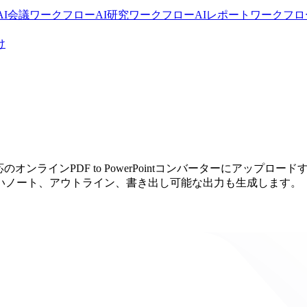
I
会議ワークフローAI
研究ワークフローAI
レポートワークフロ
け
ンラインPDF to PowerPointコンバーターにアップロード
いノート、アウトライン、書き出し可能な出力も生成します。