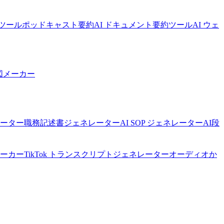
ツール
ポッドキャスト要約
AI ドキュメント要約ツール
AI ウェ
図メーカー
ネレーター
職務記述書ジェネレーター
AI SOP ジェネレーター
AI段
メーカー
TikTok トランスクリプトジェネレーター
オーディオか