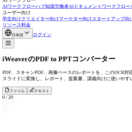
AIワークフロー
AIワークフローハブ
知識労働者AI
ドキュメントワークフローA
ユーザー向け
学生向け
クリエイター向け
マーケター向け
スタートアップ向
リソース
料金
ログイン
日本語
iWeaverのPDF to PPTコンバーター
PDF、スキャンPDF、画像ベースのレポートを、このOCR対応のオ
スライドに変換し、レポート、提案書、講義向けに使いやす
ファイル
テキスト
0
/
20