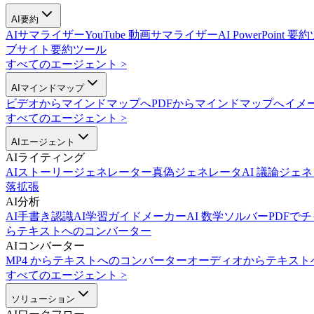
AI要約
AIサマライザー
YouTube 動画サマライザー
AI PowerPoint 
ブサイト要約ツール
すべてのエージェント
>
AIマインドマップ
ビデオからマインドマップへ
PDFからマインドマップへ
イメ
すべてのエージェント
>
AIエージェント
AIライティング
AIストーリージェネレーター
真偽ジェネレータ
AI 議論ジェ
落拡張
AI分析
AI手書き認識
AI学習ガイドメーカー
AI 数学ソルバー
PDFで
らテキストへのコンバーター
AIコンバーター
MP4 からテキストへのコンバーター
オーディオからテキスト
すべてのエージェント
>
ソリューション