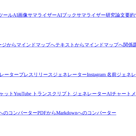
要約ツール
AI画像サマライザー
AIブックサマライザー
研究論文要約
ージからマインドマップへ
テキストからマインドマップへ
関係
ネレーター
プレスリリースジェネレーター
Instagram 名前ジェ
チャット
YouTube トランスクリプト ジェネレーター
AIチャート
へのコンバーター
PDFからMarkdownへのコンバーター