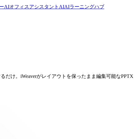
ーAI
オフィスアシスタントAI
AIラーニングハブ
するだけ。iWeaverがレイアウトを保ったまま編集可能なPPTX