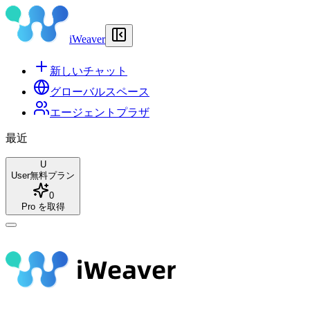
iWeaver
新しいチャット
グローバルスペース
エージェントプラザ
最近
U
User
無料プラン
0
Pro を取得