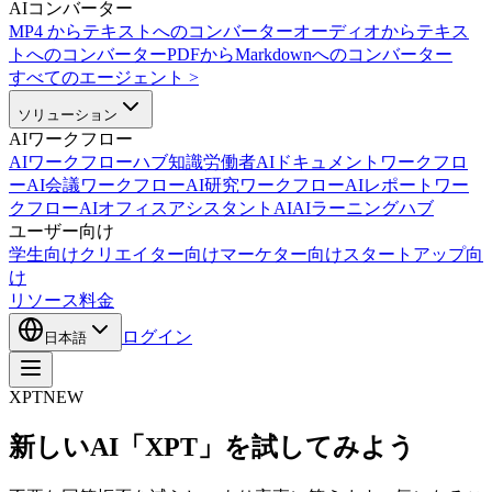
AIコンバーター
MP4 からテキストへのコンバーター
オーディオからテキス
トへのコンバーター
PDFからMarkdownへのコンバーター
すべてのエージェント
>
ソリューション
AIワークフロー
AIワークフローハブ
知識労働者AI
ドキュメントワークフロ
ーAI
会議ワークフローAI
研究ワークフローAI
レポートワー
クフローAI
オフィスアシスタントAI
AIラーニングハブ
ユーザー向け
学生向け
クリエイター向け
マーケター向け
スタートアップ向
け
リソース
料金
ログイン
日本語
XPT
NEW
新しいAI「XPT」を試してみよう