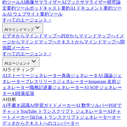
約ツール
AI画像サマライザー
AIブックサマライザー
研究論
文要約ツール
ポッドキャスト要約
AI ドキュメント要約ツー
ル
AI ウェブサイト要約ツール
すべてのエージェント
>
AIマインドマップ
ビデオからマインドマップへ
PDFからマインドマップへ
イメ
ージからマインドマップへ
テキストからマインドマップへ
関
係図メーカー
すべてのエージェント
>
AIエージェント
AIライティング
AIストーリージェネレーター
真偽ジェネレータ
AI 議論ジェ
ネレーター
プレスリリースジェネレーター
Instagram 名前ジ
ェネレーター
職務記述書ジェネレーター
AI SOP ジェネレー
ター
AI段落拡張
AI分析
AI手書き認識
AI学習ガイドメーカー
AI 数学ソルバー
PDFで
チャット
YouTube トランスクリプト ジェネレーター
AIチャ
ートメーカー
TikTok トランスクリプトジェネレーター
オー
ディオからテキストへのコンバーター