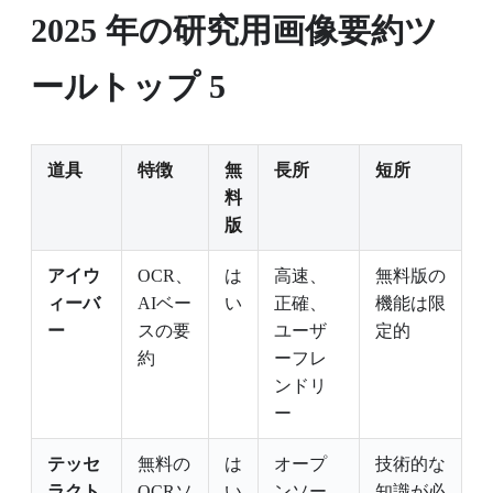
2025 年の研究用画像要約ツ
ールトップ 5
道具
特徴
無
長所
短所
料
版
アイウ
OCR、
は
高速、
無料版の
ィーバ
AIベー
い
正確、
機能は限
ー
スの要
ユーザ
定的
約
ーフレ
ンドリ
ー
テッセ
無料の
は
オープ
技術的な
ラクト
OCRソ
い
ンソー
知識が必