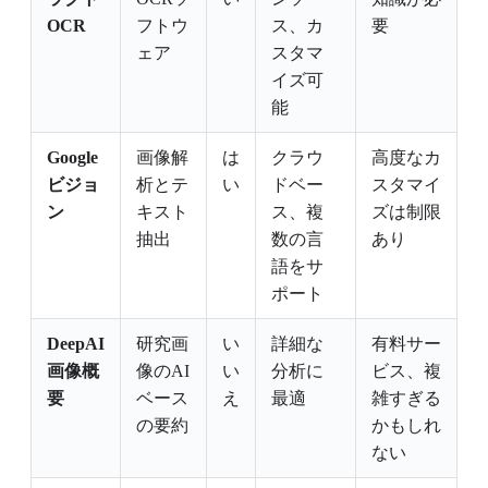
OCR
フトウ
ス、カ
要
ェア
スタマ
イズ可
能
Google
画像解
は
クラウ
高度なカ
ビジョ
析とテ
い
ドベー
スタマイ
ン
キスト
ス、複
ズは制限
抽出
数の言
あり
語をサ
ポート
DeepAI
研究画
い
詳細な
有料サー
画像概
像のAI
い
分析に
ビス、複
要
ベース
え
最適
雑すぎる
の要約
かもしれ
ない