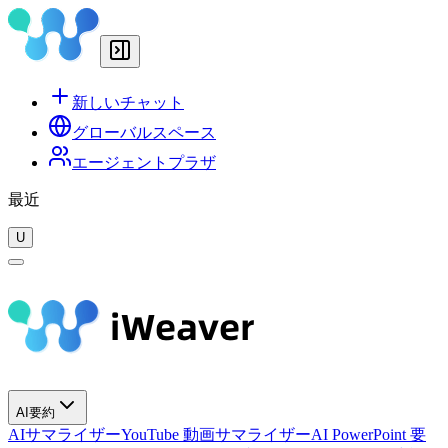
新しいチャット
グローバルスペース
エージェントプラザ
最近
U
AI要約
AIサマライザー
YouTube 動画サマライザー
AI PowerPoint 要