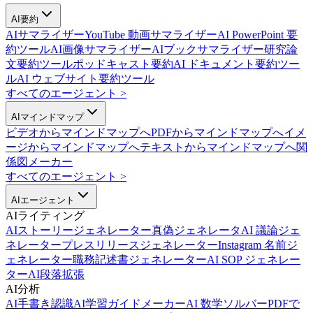
AI要約
AIサマライザー
YouTube 動画サマライザー
AI PowerPoint 要
約ツール
AI画像サマライザー
AIブックサマライザー
研究論
文要約ツール
ポッドキャスト要約
AI ドキュメント要約ツー
ル
AI ウェブサイト要約ツール
すべてのエージェント
>
AIマインドマップ
ビデオからマインドマップへ
PDFからマインドマップへ
イメ
ージからマインドマップへ
テキストからマインドマップへ
関
係図メーカー
すべてのエージェント
>
AIエージェント
AIライティング
AIストーリージェネレーター
真偽ジェネレータ
AI 議論ジェ
ネレーター
プレスリリースジェネレーター
Instagram 名前ジ
ェネレーター
職務記述書ジェネレーター
AI SOP ジェネレー
ター
AI段落拡張
AI分析
AI手書き認識
AI学習ガイドメーカー
AI 数学ソルバー
PDFで