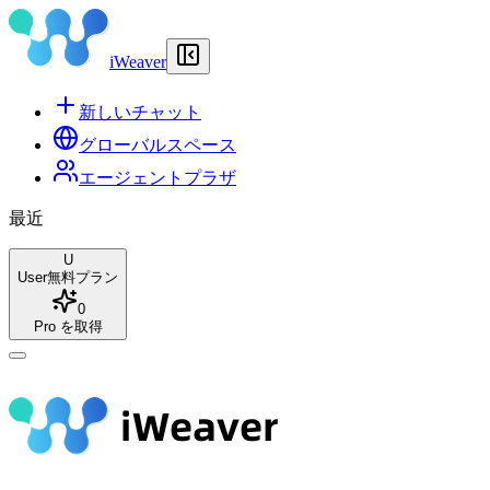
iWeaver
新しいチャット
グローバルスペース
エージェントプラザ
最近
U
User
無料プラン
0
Pro を取得