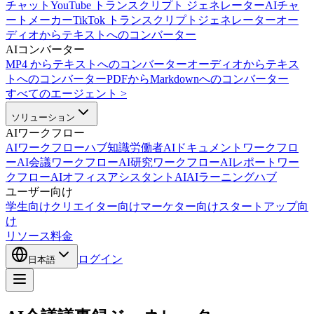
チャット
YouTube トランスクリプト ジェネレーター
AIチャ
ートメーカー
TikTok トランスクリプトジェネレーター
オー
ディオからテキストへのコンバーター
AIコンバーター
MP4 からテキストへのコンバーター
オーディオからテキス
トへのコンバーター
PDFからMarkdownへのコンバーター
すべてのエージェント
>
ソリューション
AIワークフロー
AIワークフローハブ
知識労働者AI
ドキュメントワークフロ
ーAI
会議ワークフローAI
研究ワークフローAI
レポートワー
クフローAI
オフィスアシスタントAI
AIラーニングハブ
ユーザー向け
学生向け
クリエイター向け
マーケター向け
スタートアップ向
け
リソース
料金
ログイン
日本語